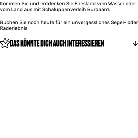
r
r
r
Kommen Sie und entdecken Sie Friesland vom Wasser oder
u
d
l
d
vom Land aus mit Schaluppenverleih Burdaard.
r
a
e
d
a
i
a
Buchen Sie noch heute für ein unvergessliches Segel- oder
r
h
a
Raderlebnis.
d
B
r
u
d
DAS KÖNNTE DICH AUCH INTERESSIEREN
r
d
a
a
r
d