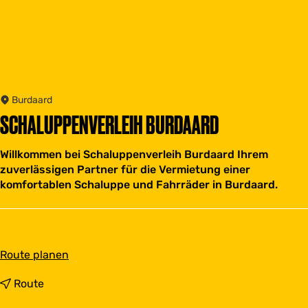
Burdaard
SCHALUPPENVERLEIH BURDAARD
Willkommen bei Schaluppenverleih Burdaard Ihrem
zuverlässigen Partner für die Vermietung einer
komfortablen Schaluppe und Fahrräder in Burdaard.
b
Route planen
i
s
b
Route
S
i
c