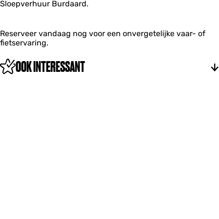
r
Sloepverhuur Burdaard.
r
d
d
B
u
r
Reserveer vandaag nog voor een onvergetelijke vaar- of
d
fietservaring.
a
a
OOK INTERESSANT
r
d