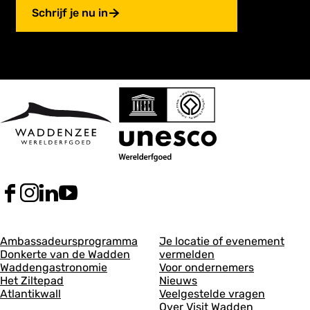
Schrijf je nu in
F
I
L
Y
a
n
i
o
c
s
n
u
A
A
e
t
k
T
Ambassadeursprogramma
Je locatie of evenement
b
a
e
u
Donkerte van de Wadden
vermelden
l
l
o
g
d
b
Waddengastronomie
Voor ondernemers
g
g
o
r
I
e
Het Ziltepad
Nieuws
k
a
n
V
Atlantikwall
Veelgestelde vragen
e
e
V
m
V
i
Over Visit Wadden