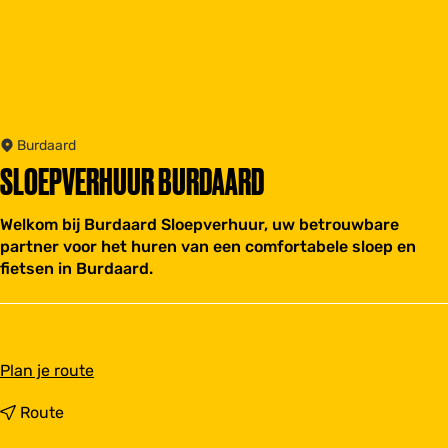
Burdaard
SLOEPVERHUUR BURDAARD
Welkom bij Burdaard Sloepverhuur, uw betrouwbare
partner voor het huren van een comfortabele sloep en
fietsen in Burdaard.
n
Plan je route
a
a
n
Route
r
a
S