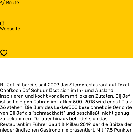
s
b
Route
B
i
i
s
j
B
J
i
a
Webseite
e
j
b
f
J
B
e
i
f
j
Speichern
J
e
f
Bij Jef ist bereits seit 2009 das Sternerestaurant auf Texel.
Chefkoch Jef Schuur lässt sich im In- und Ausland
inspirieren und kocht vor allem mit lokalen Zutaten. Bij Jef
ist seit einigen Jahren im Lekker 500. 2018 wird er auf Platz
36 stehen. Die Jury des Lekker500 bezeichnet die Gerichte
von Bij Jef als "schmackhaft" und beschließt, nicht genug
zu bekommen. Darüber hinaus befindet sich das
Restaurant im Führer Gault & Millau 2019, der die Spitze der
niederländischen Gastronomie präsentiert. Mit 17,5 Punkten