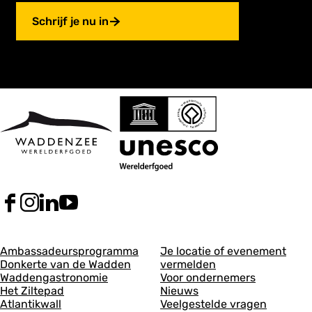
Schrijf je nu in
F
I
L
Y
a
n
i
o
c
s
n
u
A
A
e
t
k
T
Ambassadeursprogramma
Je locatie of evenement
b
a
e
u
Donkerte van de Wadden
vermelden
l
l
o
g
d
b
Waddengastronomie
Voor ondernemers
g
g
o
r
I
e
Het Ziltepad
Nieuws
k
a
n
V
Atlantikwall
Veelgestelde vragen