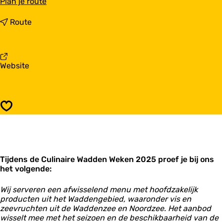
n
Plan je route
a
a
n
Route
r
a
B
a
i
r
j
B
v
Website
J
i
a
e
j
n
f
J
B
e
i
f
Opslaan
j
J
e
f
Tijdens de Culinaire Wadden Weken 2025 proef je bij ons
het volgende:
Wij serveren een afwisselend menu met hoofdzakelijk
producten uit het Waddengebied, waaronder vis en
zeevruchten uit de Waddenzee en Noordzee. Het aanbod
wisselt mee met het seizoen en de beschikbaarheid van de