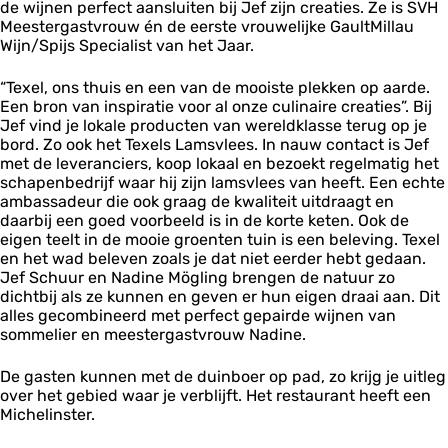
de wijnen perfect aansluiten bij Jef zijn creaties. Ze is SVH
Meestergastvrouw én de eerste vrouwelijke GaultMillau
Wijn/Spijs Specialist van het Jaar.
“Texel, ons thuis en een van de mooiste plekken op aarde.
Een bron van inspiratie voor al onze culinaire creaties”. Bij
Jef vind je lokale producten van wereldklasse terug op je
bord. Zo ook het Texels Lamsvlees. In nauw contact is Jef
met de leveranciers, koop lokaal en bezoekt regelmatig het
schapenbedrijf waar hij zijn lamsvlees van heeft. Een echte
ambassadeur die ook graag de kwaliteit uitdraagt en
daarbij een goed voorbeeld is in de korte keten. Ook de
eigen teelt in de mooie groenten tuin is een beleving. Texel
en het wad beleven zoals je dat niet eerder hebt gedaan.
Jef Schuur en Nadine Mögling brengen de natuur zo
dichtbij als ze kunnen en geven er hun eigen draai aan. Dit
alles gecombineerd met perfect gepairde wijnen van
sommelier en meestergastvrouw Nadine.
De gasten kunnen met de duinboer op pad, zo krijg je uitleg
over het gebied waar je verblijft. Het restaurant heeft een
Michelinster.