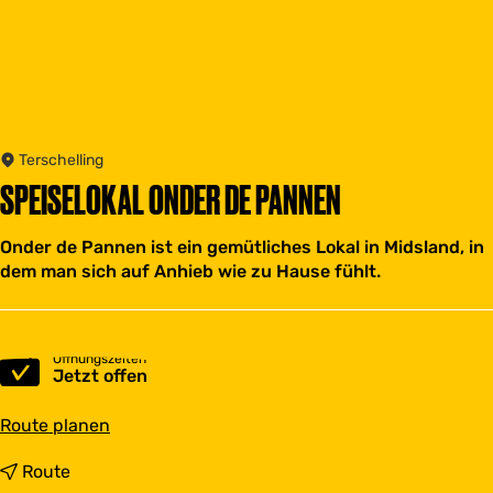
Terschelling
SPEISELOKAL ONDER DE PANNEN
Onder de Pannen ist ein gemütliches Lokal in Midsland, in
dem man sich auf Anhieb wie zu Hause fühlt.
Öffnungszeiten
Jetzt offen
b
Route planen
i
s
b
Route
S
i