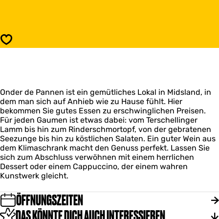
p
s
e
S
i
p
s
e
Speichern
e
i
l
s
o
e
k
l
a
o
l
Onder de Pannen ist ein gemütliches Lokal in Midsland, in
k
O
dem man sich auf Anhieb wie zu Hause fühlt. Hier
a
n
bekommen Sie gutes Essen zu erschwinglichen Preisen.
l
d
Für jeden Gaumen ist etwas dabei: vom Terschellinger
O
e
Lamm bis hin zum Rinderschmortopf, von der gebratenen
n
r
Seezunge bis hin zu köstlichen Salaten. Ein guter Wein aus
d
d
dem Klimaschrank macht den Genuss perfekt. Lassen Sie
e
e
sich zum Abschluss verwöhnen mit einem herrlichen
r
P
Dessert oder einem Cappuccino, der einem wahren
d
a
Kunstwerk gleicht.
e
n
P
n
a
ÖFFNUNGSZEITEN
e
n
n
DAS KÖNNTE DICH AUCH INTERESSIEREN
n