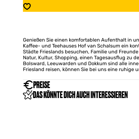
e
s
Speichern
h
t
a
e
u
h
s
a
H
u
o
Genießen Sie einen komfortablen Aufenthalt in u
s
f
Kaffee- und Teehauses Hof van Schalsum ein kontin
H
v
Städte Frieslands besuchen, Familie und Freunde
o
a
Natur, Kultur, Shopping, einen Tagesausflug zu d
f
n
Bolsward, Leeuwarden und Dokkum sind alle inner
v
S
Friesland reisen, können Sie bei uns eine ruhig
a
c
n
h
S
PREISE
a
c
l
DAS KÖNNTE DICH AUCH INTERESSIEREN
h
s
a
u
l
m
s
u
m