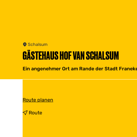
Schalsum
GÄSTEHAUS HOF VAN SCHALSUM
Ein angenehmer Ort am Rande der Stadt Franeker
b
Route planen
i
s
b
Route
G
i
ä
s
s
G
t
ä