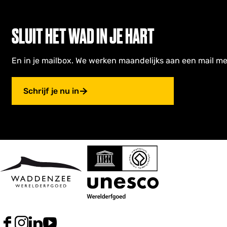
SLUIT HET WAD IN JE HART
En in je mailbox. We werken maandelijks aan een mail me
Schrijf je nu in
F
I
L
Y