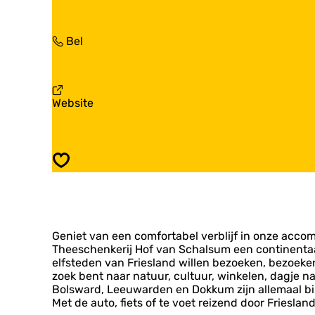
a
v
o
a
a
f
r
n
v
H
Bel
H
S
a
o
o
c
n
f
f
h
S
v
v
a
c
a
a
l
v
Website
h
n
n
s
a
a
S
S
u
n
l
c
c
m
H
s
h
h
o
u
a
Opslaan
a
f
m
l
l
v
s
s
a
u
u
n
m
m
S
Geniet van een comfortabel verblijf in onze accom
c
Theeschenkerij Hof van Schalsum een ​​continentaal
h
elfsteden van Friesland willen bezoeken, bezoeke
a
zoek bent naar natuur, cultuur, winkelen, dagje n
l
Bolsward, Leeuwarden en Dokkum zijn allemaal bin
s
Met de auto, fiets of te voet reizend door Frieslan
u