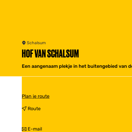
Schalsum
HOF VAN SCHALSUM
Een aangenaam plekje in het buitengebied van de
n
Plan je route
a
a
n
Route
r
a
H
a
o
r
n
E-mail
f
H