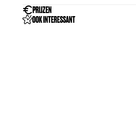
m
PRIJZEN
OOK INTERESSANT