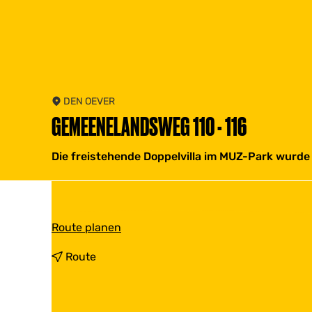
DEN OEVER
GEMEENELANDSWEG 110 - 116
Die freistehende Doppelvilla im MUZ-Park wurde 
b
Route planen
i
s
b
Route
G
i
e
s
m
G
e
e