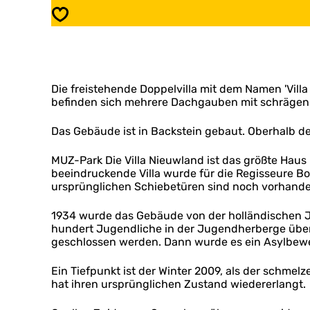
e
m
Speichern
n
e
e
e
l
n
a
e
n
l
d
Die freistehende Doppelvilla mit dem Namen 'Vill
a
s
befinden sich mehrere Dachgauben mit schrägen K
n
w
d
e
s
Das Gebäude ist in Backstein gebaut. Oberhalb de
g
w
1
e
MUZ-Park Die Villa Nieuwland ist das größte Haus
1
g
beeindruckende Villa wurde für die Regisseure Bo
0
1
ursprünglichen Schiebetüren sind noch vorhande
-
1
1
0
1934 wurde das Gebäude von der holländischen J
1
-
hundert Jugendliche in der Jugendherberge übe
6
1
geschlossen werden. Dann wurde es ein Asylbewer
1
6
Ein Tiefpunkt ist der Winter 2009, als der schme
hat ihren ursprünglichen Zustand wiedererlangt.