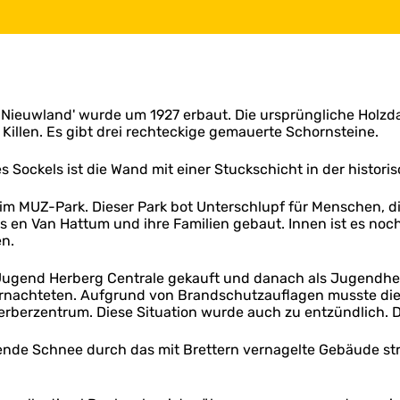
a Nieuwland' wurde um 1927 erbaut. Die ursprüngliche Holzd
illen. Es gibt drei rechteckige gemauerte Schornsteine.
s Sockels ist die Wand mit einer Stuckschicht in der histor
 im MUZ-Park. Dieser Park bot Unterschlupf für Menschen, di
s en Van Hattum und ihre Familien gebaut. Innen ist es noch
n.
ugend Herberg Centrale gekauft und danach als Jugendherb
rnachteten. Aufgrund von Brandschutzauflagen musste di
berzentrum. Diese Situation wurde auch zu entzündlich. Da
lzende Schnee durch das mit Brettern vernagelte Gebäude str