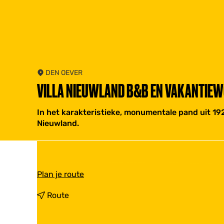
DEN OEVER
VILLA NIEUWLAND B&B EN VAKANTIE
In het karakteristieke, monumentale pand uit 192
Nieuwland.
n
Plan je route
a
a
n
Route
r
a
V
a
i
r