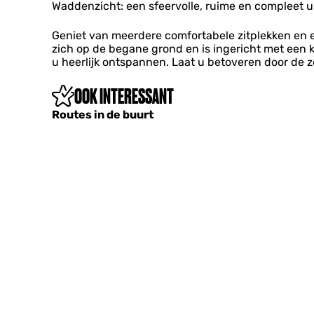
i
n
n
Waddenzicht: een sfeervolle, ruime en compleet 
a
a
e
d
t
k
k
w
B
i
a
Geniet van meerdere comfortabele zitplekken en e
a
o
&
e
n
zich op de begane grond en is ingericht met een k
n
n
B
w
t
u heerlijk ontspannen. Laat u betoveren door de 
t
i
e
o
i
i
n
n
n
e
OOK INTERESSANT
e
g
v
i
w
w
a
n
Routes in de buurt
o
o
k
g
n
n
a
i
i
n
n
n
t
g
g
i
e
w
o
n
i
n
g