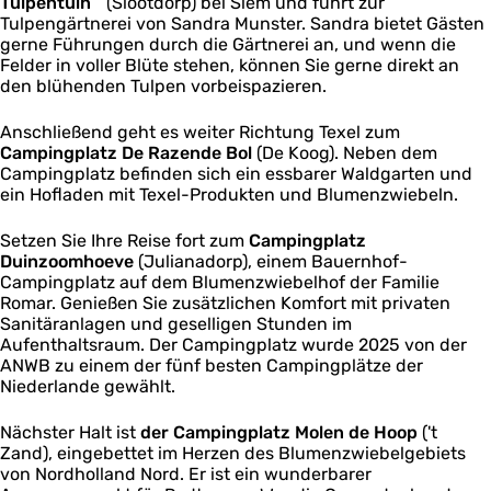
Tulpentuin
“ (Slootdorp) bei Siem und führt zur
t
Tulpengärtnerei von Sandra Munster. Sandra bietet Gästen
e
gerne Führungen durch die Gärtnerei an, und wenn die
Felder in voller Blüte stehen, können Sie gerne direkt an
den blühenden Tulpen vorbeispazieren.
Anschließend geht es weiter Richtung Texel zum
Campingplatz De Razende Bol
(De Koog). Neben dem
Campingplatz befinden sich ein essbarer Waldgarten und
ein Hofladen mit Texel-Produkten und Blumenzwiebeln.
Setzen Sie Ihre Reise fort zum
Campingplatz
Duinzoomhoeve
(Julianadorp), einem Bauernhof-
Campingplatz auf dem Blumenzwiebelhof der Familie
Romar. Genießen Sie zusätzlichen Komfort mit privaten
Sanitäranlagen und geselligen Stunden im
Aufenthaltsraum. Der Campingplatz wurde 2025 von der
ANWB zu einem der fünf besten Campingplätze der
Niederlande gewählt.
Nächster Halt ist
der Campingplatz Molen de Hoop
('t
Zand), eingebettet im Herzen des Blumenzwiebelgebiets
von Nordholland Nord. Er ist ein wunderbarer