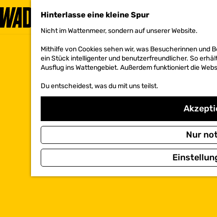
Hinterlasse eine kleine Spur
Nicht im Wattenmeer, sondern auf unserer Website.
G
e
Mithilfe von Cookies sehen wir, was Besucherinnen und 
h
ein Stück intelligenter und benutzerfreundlicher. So erhäl
e
Ausflug ins Wattengebiet. Außerdem funktioniert die Websi
n
S
Du entscheidest, was du mit uns teilst.
i
e
z
Akzeptie
u
r
H
Nur no
o
m
Einstellun
e
p
a
g
e