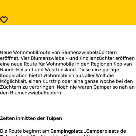
s
u
B
m
l
e
u
Speichern
n
m
z
e
w
n
i
z
e
w
b
Neue Wohnmobilroute von Blumenzwiebelzüchtern
i
e
eröffnet. Vier Blumenzwiebel- und Knollenzüchter eröffnen
e
l
eine neue Route für Wohnmobile in den Regionen Kop van
b
n
Noord-Holland und Westfriesland. Diese einzigartige
e
C
Kooperation bietet Wohnmobilen aus aller Welt die
l
a
Möglichkeit, einen Kurztrip oder eine ganze Woche bei den
n
m
Züchtern zu verbringen. Noch nie waren Camper so nah an
C
p
den Blumenzwiebelfeldern.
a
e
m
r
p
r
e
o
r
Zelten inmitten der Tulpen
u
r
t
o
Die Route beginnt am
Campingplatz „Camperplaats de
e
u