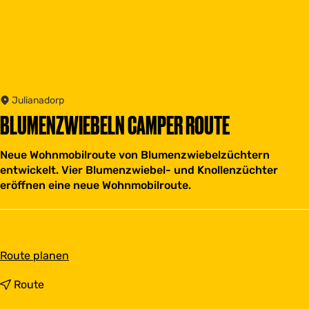
Julianadorp
BLUMENZWIEBELN CAMPER ROUTE
Neue Wohnmobilroute von Blumenzwiebelzüchtern
entwickelt. Vier Blumenzwiebel- und Knollenzüchter
eröffnen eine neue Wohnmobilroute.
b
Route planen
i
s
b
Route
B
i
l