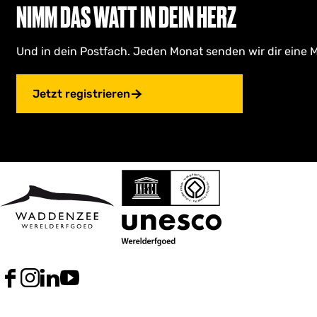
NIMM DAS WATT IN DEIN HERZ
Und in dein Postfach. Jeden Monat senden wir dir eine M
Jetzt registrieren
F
I
L
Y
a
n
i
o
c
s
n
u