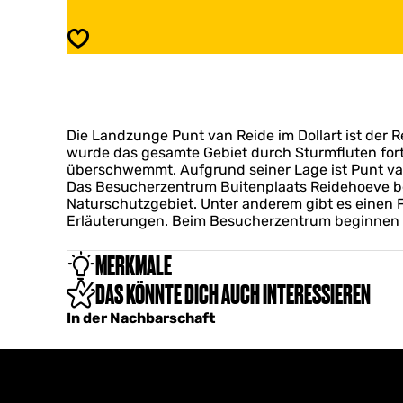
t
u
v
n
Speichern
a
t
n
v
R
a
e
n
i
R
d
Die Landzunge Punt van Reide im Dollart ist der R
e
e
wurde das gesamte Gebiet durch Sturmfluten fortg
i
überschwemmt. Aufgrund seiner Lage ist Punt van
d
Das Besucherzentrum Buitenplaats Reidehoeve bei 
e
Naturschutzgebiet. Unter anderem gibt es einen 
Erläuterungen. Beim Besucherzentrum beginnen m
MERKMALE
DAS KÖNNTE DICH AUCH INTERESSIEREN
In der Nachbarschaft