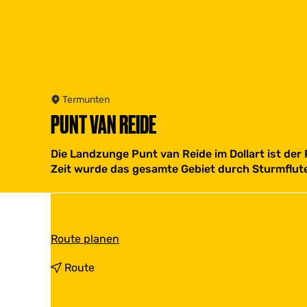
Termunten
PUNT VAN REIDE
Die Landzunge Punt van Reide im Dollart ist der
Zeit wurde das gesamte Gebiet durch Sturmfluten
b
Route planen
i
s
b
Route
P
i
u
s
n
P