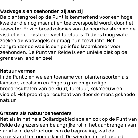
i
d
Wadvogels en zeehonden zij aan zij
e
De plantengroei op de Punt is kenmerkend voor een hoge
kwelder die nog maar af en toe overspoeld wordt door het
zeewater. Er zijn broedkolonies van de noordse stern en de
visdief en er nestelen veel tureluurs. Tijdens hoog water
zoeken de wadvogels er graag hun toevlucht. Het
aangrenzende wad is een geliefde kraamkamer voor
zeehonden. De Punt van Reide is een unieke plek op de
grens van land en zee!
Natuur vormen
In de Punt zien we een toename van plantensoorten als
lamsoor, zeealsem en Engels gras en gunstige
broedresultaten van de kluut, tureluur, kokmeeuw en
visdief. Het prachtige resultaat van door de mens geknede
natuur.
Grazers als natuurbeheerders
Net als in het hele Dollardgebied spelen ook op de Punt van
Reide de grazers een belangrijke rol in het aanbrengen van
variatie in de structuur van de begroeiing, wat de
vogelstand ten goede komt. De wierden in het gebied