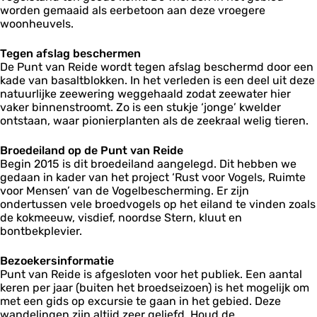
worden gemaaid als eerbetoon aan deze vroegere
woonheuvels.
Tegen afslag beschermen
De Punt van Reide wordt tegen afslag beschermd door een
kade van basaltblokken. In het verleden is een deel uit deze
natuurlijke zeewering weggehaald zodat zeewater hier
vaker binnenstroomt. Zo is een stukje ‘jonge’ kwelder
ontstaan, waar pionierplanten als de zeekraal welig tieren.
Broedeiland op de Punt van Reide
Begin 2015 is dit broedeiland aangelegd. Dit hebben we
gedaan in kader van het project ‘Rust voor Vogels, Ruimte
voor Mensen’ van de Vogelbescherming. Er zijn
ondertussen vele broedvogels op het eiland te vinden zoals
de kokmeeuw, visdief, noordse Stern, kluut en
bontbekplevier.
Bezoekersinformatie
Punt van Reide is afgesloten voor het publiek. Een aantal
keren per jaar (buiten het broedseizoen) is het mogelijk om
met een gids op excursie te gaan in het gebied. Deze
wandelingen zijn altijd zeer geliefd. Houd
de