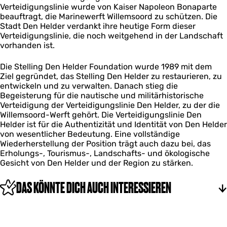
n
D
d
Verteidigungslinie wurde von Kaiser Napoleon Bonaparte
t
e
g
e
e
beauftragt, die Marinewerft Willemsoord zu schützen. Die
e
l
D
n
r
Stadt Den Helder verdankt ihre heutige Form dieser
l
d
e
H
Verteidigungslinie, die noch weitgehend in der Landschaft
l
e
n
e
vorhanden ist.
i
r
H
l
n
e
d
g
Die Stelling Den Helder Foundation wurde 1989 mit dem
l
e
D
Ziel gegründet, das Stelling Den Helder zu restaurieren, zu
d
r
e
entwickeln und zu verwalten. Danach stieg die
e
n
Begeisterung für die nautische und militärhistorische
r
H
Verteidigung der Verteidigungslinie Den Helder, zu der die
e
Willemsoord-Werft gehört. Die Verteidigungslinie Den
l
Helder ist für die Authentizität und Identität von Den Helder
d
von wesentlicher Bedeutung. Eine vollständige
e
Wiederherstellung der Position trägt auch dazu bei, das
r
Erholungs-, Tourismus-, Landschafts- und ökologische
Gesicht von Den Helder und der Region zu stärken.
DAS KÖNNTE DICH AUCH INTERESSIEREN