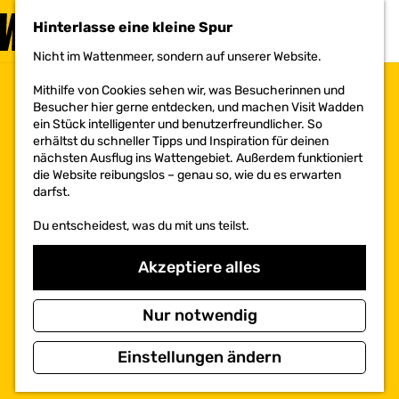
BESUCHEN
Hinterlasse eine kleine Spur
MENÜ
Nicht im Wattenmeer, sondern auf unserer Website.
G
e
Mithilfe von Cookies sehen wir, was Besucherinnen und
h
Besucher hier gerne entdecken, und machen Visit Wadden
e
ein Stück intelligenter und benutzerfreundlicher. So
n
erhältst du schneller Tipps und Inspiration für deinen
S
nächsten Ausflug ins Wattengebiet. Außerdem funktioniert
i
die Website reibungslos – genau so, wie du es erwarten
e
darfst.
z
u
Du entscheidest, was du mit uns teilst.
r
H
o
Akzeptiere alles
m
e
p
Nur notwendig
a
g
Einstellungen ändern
e