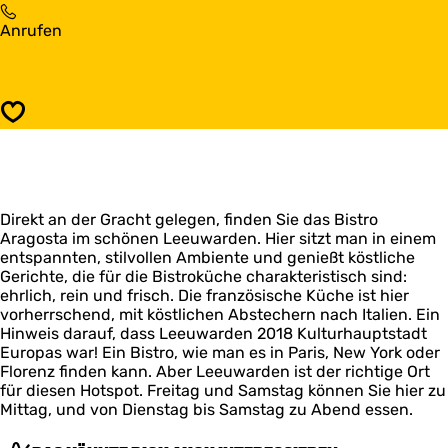
t
i
B
Anrufen
r
s
i
o
t
s
A
r
t
r
o
r
a
A
Speichern
o
g
r
A
o
a
r
s
g
a
t
o
g
a
s
Direkt an der Gracht gelegen, finden Sie das Bistro
o
t
Aragosta im schönen Leeuwarden. Hier sitzt man in einem
s
a
entspannten, stilvollen Ambiente und genießt köstliche
t
Gerichte, die für die Bistroküche charakteristisch sind:
a
ehrlich, rein und frisch. Die französische Küche ist hier
vorherrschend, mit köstlichen Abstechern nach Italien. Ein
Hinweis darauf, dass Leeuwarden 2018 Kulturhauptstadt
Europas war! Ein Bistro, wie man es in Paris, New York oder
Florenz finden kann. Aber Leeuwarden ist der richtige Ort
für diesen Hotspot. Freitag und Samstag können Sie hier zu
Mittag, und von Dienstag bis Samstag zu Abend essen.