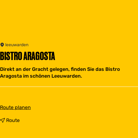
leeuwarden
BISTRO ARAGOSTA
Direkt an der Gracht gelegen, finden Sie das Bistro
Aragosta im schönen Leeuwarden.
b
Route planen
i
s
b
Route
B
i
i
s
s
B