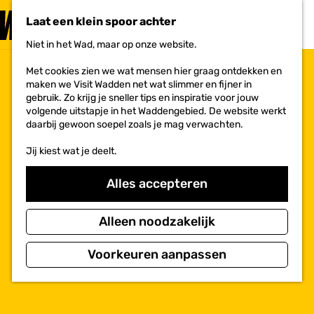
PLAN JE
BEZOEK
Laat een klein spoor achter
F
MENU
a
Niet in het Wad, maar op onze website.
Voor ondernemers
G
v
a
o
Met cookies zien we wat mensen hier graag ontdekken en
n
r
maken we Visit Wadden net wat slimmer en fijner in
a
i
gebruik. Zo krijg je sneller tips en inspiratie voor jouw
a
e
volgende uitstapje in het Waddengebied. De website werkt
r
t
daarbij gewoon soepel zoals je mag verwachten.
d
e
e
n
Jij kiest wat je deelt.
h
o
m
Alles accepteren
e
p
a
Alleen noodzakelijk
g
e
Voorkeuren aanpassen