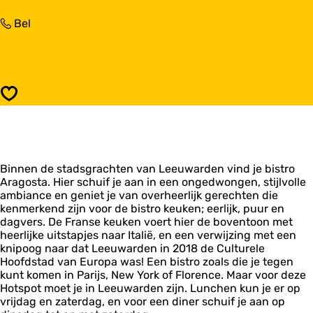
a
i
r
B
Bel
s
B
i
t
i
s
r
s
t
o
t
r
A
r
o
r
o
Opslaan
A
a
A
r
g
r
a
o
a
g
s
g
o
t
o
Binnen de stadsgrachten van Leeuwarden vind je bistro
s
a
s
Aragosta. Hier schuif je aan in een ongedwongen, stijlvolle
t
t
ambiance en geniet je van overheerlijk gerechten die
a
a
kenmerkend zijn voor de bistro keuken; eerlijk, puur en
dagvers. De Franse keuken voert hier de boventoon met
heerlijke uitstapjes naar Italië, en een verwijzing met een
knipoog naar dat Leeuwarden in 2018 de Culturele
Hoofdstad van Europa was! Een bistro zoals die je tegen
kunt komen in Parijs, New York of Florence. Maar voor deze
Hotspot moet je in Leeuwarden zijn. Lunchen kun je er op
vrijdag en zaterdag, en voor een diner schuif je aan op