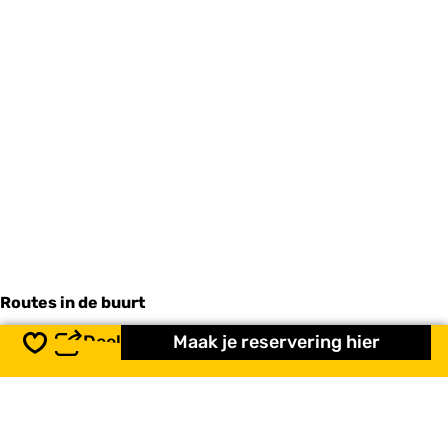
Routes in de buurt
Deel
Maak je reservering hier
Opslaan