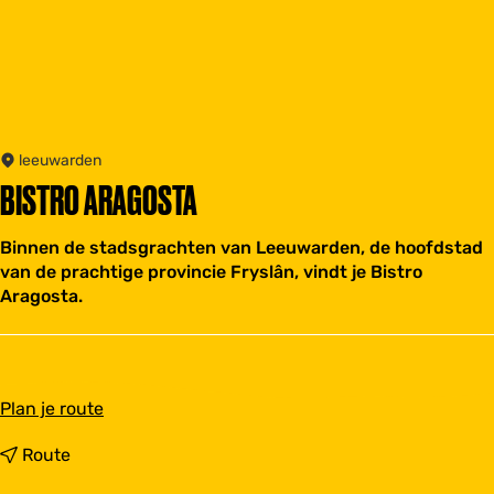
leeuwarden
BISTRO ARAGOSTA
Binnen de stadsgrachten van Leeuwarden, de hoofdstad
van de prachtige provincie Fryslân, vindt je Bistro
Aragosta.
n
Plan je route
a
a
n
Route
r
a
B