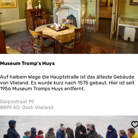
0
Y
o
g
a
i
n
d
e
r
N
Museum Tromp's Huys
a
t
M
Auf halbem Wege die Hauptstraße ist das älteste Gebäude
u
u
von Vlieland. Es wurde kurz nach 1575 gebaut. Hier ist seit
r
s
1956 Museum Tromps Huys entfernt.
o
e
d
u
Dorpsstraat 99
e
m
8899 AD
Oost-Vlieland
r
T
a
r
m
o
M
S
m
e
p
e