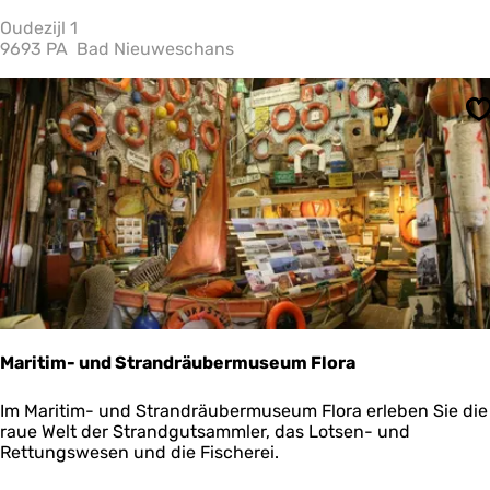
e
o
m
Oudezijl 1
h
o
9693 PA
Bad Nieuweschans
m
t
i
e
v
n
S
s
c
?
h
u
p
p
e
n
Maritim- und Strandräubermuseum Flora
M
Im Maritim- und Strandräubermuseum Flora erleben Sie die
a
raue Welt der Strandgutsammler, das Lotsen- und
r
Rettungswesen und die Fischerei.
i