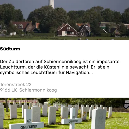
m
P
a
a
l
1
4
Südturm
S
Der Zuidertoren auf Schiermonnikoog ist ein imposanter
ü
Leuchtturm, der die Küstenlinie bewacht. Er ist ein
d
symbolisches Leuchtfeuer für Navigation...
t
u
Torenstreek 22
r
9166 LK
Schiermonnikoog
m
S