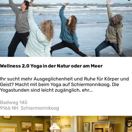
S
Wellness 2.0 Yoga in der Natur oder am Meer
W
Ihr sucht mehr Ausgeglichenheit und Ruhe für Körper und
e
Geist? Macht mit beim Yoga auf Schiermonnikoog. Die
l
Yogastunden sind leicht zugänglich, ehr...
l
n
Badweg 145
e
9166 NH
Schiermonnikoog
s
s
2
S
.