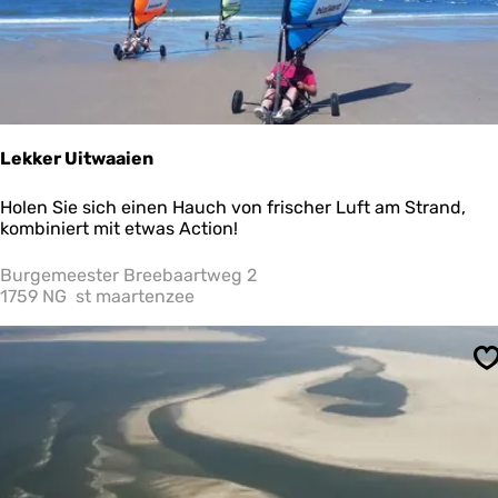
e
a
t
i
e
Lekker Uitwaaien
L
Holen Sie sich einen Hauch von frischer Luft am Strand,
e
kombiniert mit etwas Action!
k
k
Burgemeester Breebaartweg 2
e
1759 NG
st maartenzee
r
U
i
S
t
w
a
a
i
e