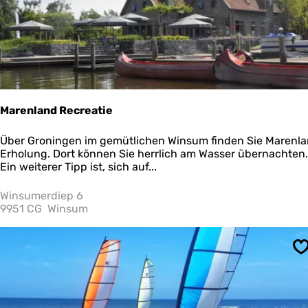
r
s
o
o
g
Marenland Recreatie
M
Über Groningen im gemütlichen Winsum finden Sie Marenl
a
Erholung. Dort können Sie herrlich am Wasser übernachten.
r
Ein weiterer Tipp ist, sich auf...
e
n
Winsumerdiep 6
l
9951 CG
Winsum
a
n
d
S
R
e
c
r