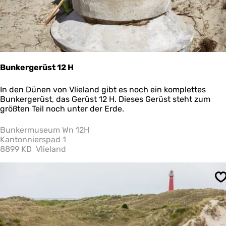
l
i
e
l
a
n
d
Bunkergerüst 12 H
B
In den Dünen von Vlieland gibt es noch ein komplettes
u
Bunkergerüst, das Gerüst 12 H. Dieses Gerüst steht zum
n
größten Teil noch unter der Erde.
k
e
Bunkermuseum Wn 12H
r
Kantonnierspad 1
g
8899 KD
Vlieland
e
r
ü
S
s
t
1
2
H