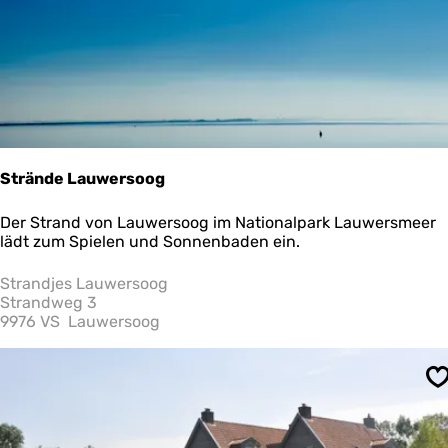
S
t
a
t
e
Strände Lauwersoog
S
Der Strand von Lauwersoog im Nationalpark Lauwersmeer
t
lädt zum Spielen und Sonnenbaden ein.
r
ä
Strandjes Lauwersoog
n
Strandweg 3
d
9976 VS
Lauwersoog
e
L
a
S
u
w
e