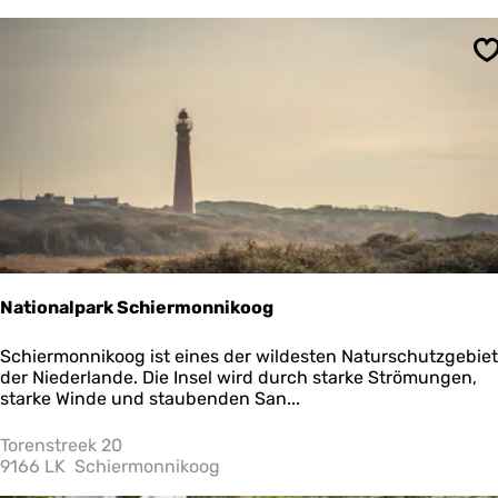
e
m
t
F
e
l
S
o
o
V
r
l
a
i
e
l
a
n
d
Nationalpark Schiermonnikoog
N
Schiermonnikoog ist eines der wildesten Naturschutzgebie
a
der Niederlande. Die Insel wird durch starke Strömungen,
t
starke Winde und staubenden San...
i
o
Torenstreek 20
n
9166 LK
Schiermonnikoog
a