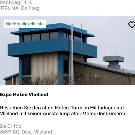
t
Pontweg 141A
i
1796 MA
De Koog
m
-
u
Nachhaltigkeitsinfo
S
n
d
S
t
r
a
n
d
r
ä
u
b
Expo Meteo Vlieland
e
r
E
Besuchen Sie den alten Meteo-Turm im Militärlager auf
m
x
Vlieland mit seiner Ausstellung alter Meteo-Instrumente.
u
p
s
o
De Drift 6
e
M
8899 BC
Oost-Vlieland
u