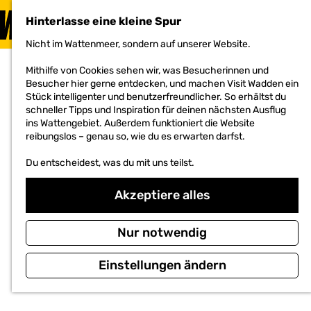
BESUCHEN
Hinterlasse eine kleine Spur
MENÜ
Nicht im Wattenmeer, sondern auf unserer Website.
G
e
Mithilfe von Cookies sehen wir, was Besucherinnen und
h
Besucher hier gerne entdecken, und machen Visit Wadden ein
e
Stück intelligenter und benutzerfreundlicher. So erhältst du
n
schneller Tipps und Inspiration für deinen nächsten Ausflug
S
ins Wattengebiet. Außerdem funktioniert die Website
i
reibungslos – genau so, wie du es erwarten darfst.
e
z
Du entscheidest, was du mit uns teilst.
u
r
H
Akzeptiere alles
o
m
e
Nur notwendig
p
a
Einstellungen ändern
g
e