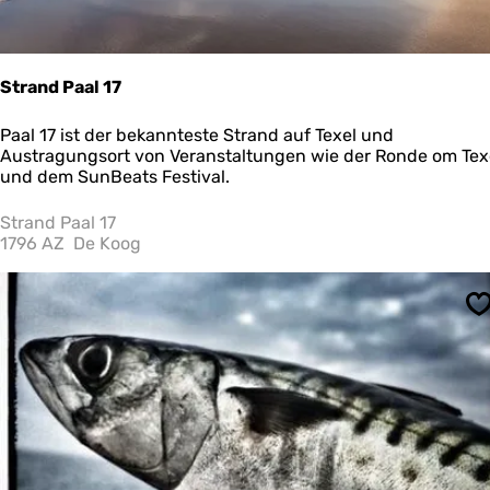
i
l
d
e
Strand Paal 17
n
K
S
Paal 17 ist der bekannteste Strand auf Texel und
a
t
Austragungsort von Veranstaltungen wie der Ronde om Tex
n
r
und dem SunBeats Festival.
i
a
n
n
Strand Paal 17
c
d
1796 AZ
De Koog
h
P
e
a
n
a
v
S
l
o
1
n
7
V
l
i
e
l
a