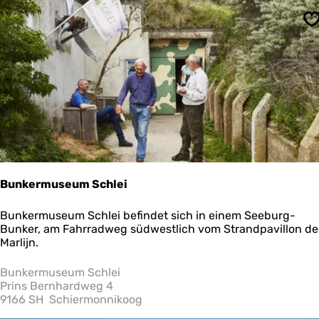
l
p
S
a
r
k
S
c
h
i
e
r
m
o
n
Bunkermuseum Schlei
n
i
B
Bunkermuseum Schlei befindet sich in einem Seeburg-
k
u
Bunker, am Fahrradweg südwestlich vom Strandpavillon de
o
n
Marlijn.
o
k
g
e
Bunkermuseum Schlei
r
Prins Bernhardweg 4
m
9166 SH
Schiermonnikoog
u