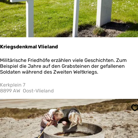
Kriegsdenkmal Vlieland
K
Militärische Friedhöfe erzählen viele Geschichten. Zum
r
Beispiel die Jahre auf den Grabsteinen der gefallenen
i
Soldaten während des Zweiten Weltkriegs.
e
g
Kerkplein 7
s
8899 AW
Oost-Vlieland
d
e
n
S
k
m
a
l
V