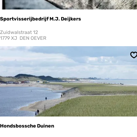
n
d
Sportvisserijbedrijf M.J. Deijkers
S
Zuidwalstraat 12
p
1779 XJ
DEN OEVER
o
r
t
S
v
i
s
s
e
r
i
j
b
e
d
r
Hondsbossche Duinen
i
j