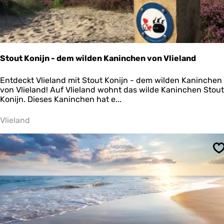
Stout Konijn - dem wilden Kaninchen von Vlieland
S
Entdeckt Vlieland mit Stout Konijn - dem wilden Kaninchen
t
von Vlieland! Auf Vlieland wohnt das wilde Kaninchen Stout
o
Konijn. Dieses Kaninchen hat e...
u
t
Vlieland
K
o
n
S
i
j
n
-
d
e
m
w