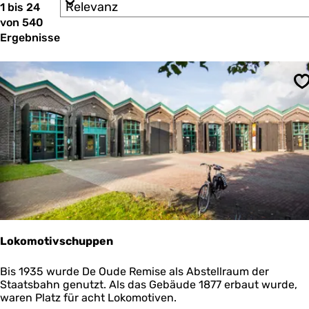
S
1 bis 24
ö
r
o
von 540
e
c
r
n
Ergebnisse
t
h
n
i
a
t
e
c
r
e
h
S
e
:
s
n
n
t
a
c
d
h
u
:
u
n
t
Lokomotivschuppen
e
r
L
Bis 1935 wurde De Oude Remise als Abstellraum der
o
Staatsbahn genutzt. Als das Gebäude 1877 erbaut wurde,
n
k
waren Platz für acht Lokomotiven.