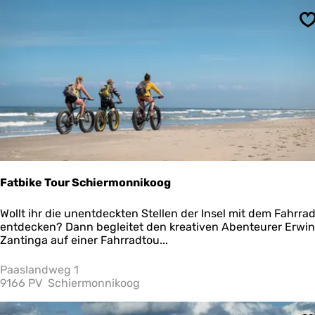
s
e
S
u
m
S
c
h
l
e
i
Fatbike Tour Schiermonnikoog
F
Wollt ihr die unentdeckten Stellen der Insel mit dem Fahrra
a
entdecken? Dann begleitet den kreativen Abenteurer Erwin
t
Zantinga auf einer Fahrradtou...
b
i
Paaslandweg 1
k
9166 PV
Schiermonnikoog
e
T