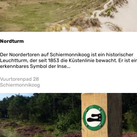
Nordturm
N
Der Noordertoren auf Schiermonnikoog ist ein historischer
o
Leuchtturm, der seit 1853 die Küstenlinie bewacht. Er ist ei
r
erkennbares Symbol der Inse...
d
t
Vuurtorenpad 28
u
Schiermonnikoog
r
m
S