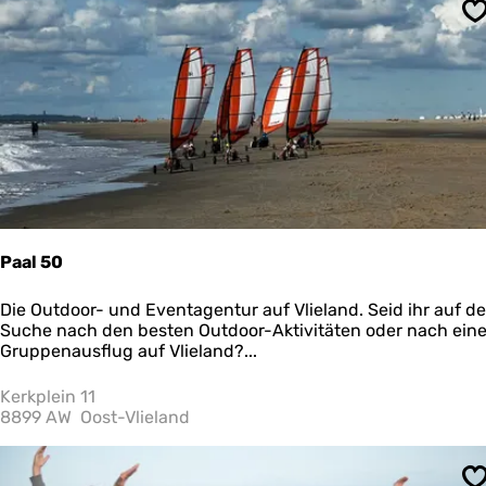
o
S
u
r
S
c
h
i
e
r
m
o
n
n
Paal 50
i
k
P
Die Outdoor- und Eventagentur auf Vlieland. Seid ihr auf de
o
a
Suche nach den besten Outdoor-Aktivitäten oder nach ein
o
a
Gruppenausflug auf Vlieland?...
g
l
5
Kerkplein 11
0
8899 AW
Oost-Vlieland