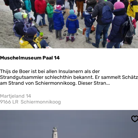
'
r
s
H
u
y
s
Muschelmuseum Paal 14
M
Thijs de Boer ist bei allen Insulanern als der
u
Strandgutsammler schlechthin bekannt. Er sammelt Schät
s
am Strand von Schiermonnikoog. Dieser Stran...
c
h
Martjeland 14
e
9166 LR
Schiermonnikoog
l
m
u
S
s
e
u