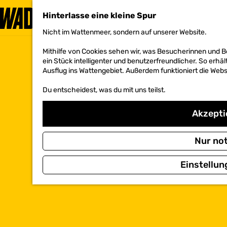
Hinterlasse eine kleine Spur
Nicht im Wattenmeer, sondern auf unserer Website.
G
e
Mithilfe von Cookies sehen wir, was Besucherinnen und 
h
ein Stück intelligenter und benutzerfreundlicher. So erhäl
e
Ausflug ins Wattengebiet. Außerdem funktioniert die Websi
n
S
Du entscheidest, was du mit uns teilst.
i
e
z
Akzeptie
u
r
H
Nur no
o
m
Einstellun
e
p
a
g
e