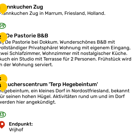
e
P
Pfannkuchen Zug
1
b
Pfannkuchen Zug in Marrum, Friesland, Holland.
e
a
i
n
09
n
n
t
k
B
Bij De Pastorie B&B
u
2
u
Bij De Pastorie bei Dokkum. Wunderschönes B&B mit
m
c
'
vollständiger Privatsphäre! Wohnung mit eigenem Eingang,
h
D
zwei Schlafzimmer, Wohnzimmer mit nostalgischer Küche.
e
e
Auch ein Studio mit Terrasse für 2 Personen. Frühstück wird
n
P
in der Wohnung serviert.
Z
a
u
s
3
g
B
Besucherscentrum 'Terp Hegebeintum'
o
4
e
Hegebeintum, ein kleines Dorf in Nordostfriesland, bekannt
s
für seinen hohen Hügel. Aktivitäten rund um und im Dorf
u
werden hier angekündigt.
e
c
B
h
&
13
e
B
Endpunkt:
s
Vrijhof