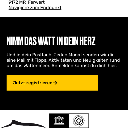
c
9172 MR
Ferwert
e
Navigiere zum Endpunkt
n
u
m
NIMM DAS WATT IN DEIN HERZ
T
e
Und in dein Postfach. Jeden Monat senden wir dir
eine Mail mit Tipps, Aktivitäten und Neuigkeiten rund
p
um das Wattenmeer. Anmelden kannst du dich hier.
H
e
g
e
Jetzt registrieren
b
e
n
u
m