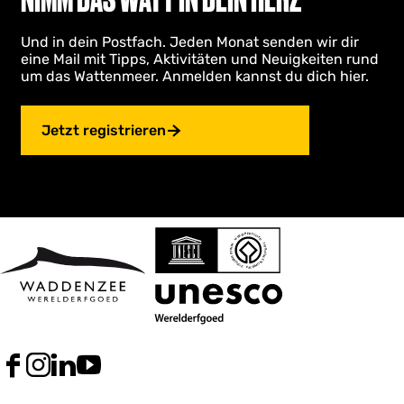
a
a
Und in dein Postfach. Jeden Monat senden wir dir
eine Mail mit Tipps, Aktivitäten und Neuigkeiten rund
s
um das Wattenmeer. Anmelden kannst du dich hier.
Jetzt registrieren
F
I
L
Y
a
n
i
o