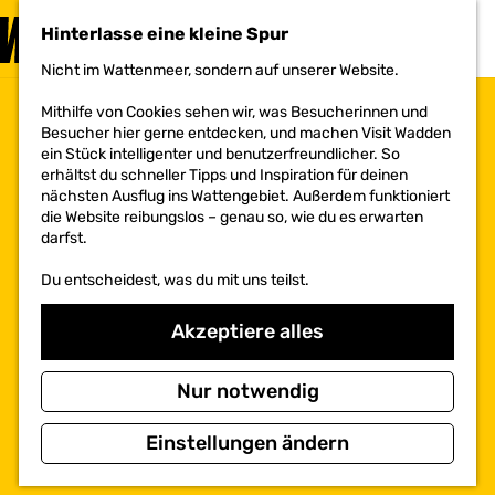
BESUCHEN
Hinterlasse eine kleine Spur
MENÜ
Nicht im Wattenmeer, sondern auf unserer Website.
G
e
Mithilfe von Cookies sehen wir, was Besucherinnen und
h
Besucher hier gerne entdecken, und machen Visit Wadden
e
ein Stück intelligenter und benutzerfreundlicher. So
n
erhältst du schneller Tipps und Inspiration für deinen
S
nächsten Ausflug ins Wattengebiet. Außerdem funktioniert
i
die Website reibungslos – genau so, wie du es erwarten
e
darfst.
z
u
Du entscheidest, was du mit uns teilst.
r
H
o
Akzeptiere alles
m
e
p
Nur notwendig
a
g
Einstellungen ändern
e