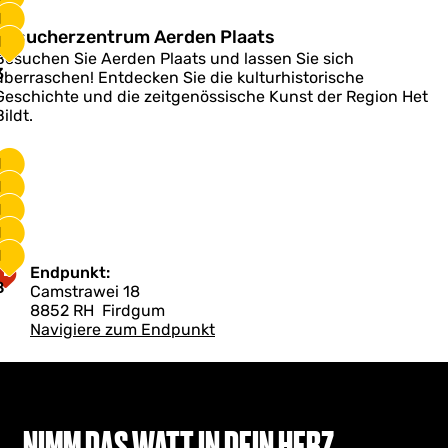
0
e
1
1
B
Z
Besucherzentrum Aerden Plaats
1
2
e
w
Besuchen Sie Aerden Plaats und lassen Sie sich
s
a
3
überraschen! Entdecken Sie die kulturhistorische
u
Geschichte und die zeitgenössische Kunst der Region Het
c
Bildt.
h
e
e
H
1
a
z
1
a
4
e
n
1
5
n
1
6
1
7
Endpunkt:
u
8
Camstrawei 18
m
8852 RH
Firdgum
A
Navigiere zum Endpunkt
e
d
e
n
P
NIMM DAS WATT IN DEIN HERZ