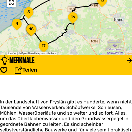
15
s
a
u
u
c
5
r
h
16
a
e
4
n
r
a
Y
18
2
3
1
t
z
d
e
d
e
d
b
e
n
r
H
17
Z
t
e
e
w
r
s
t
Leaflet
|
© OpenStreetMap contributors
MERKMALE
a
u
s
t
r
m
i
t
Teilen
A
n
Speichern
e
e
g
H
r
a
a
d
M
a
e
u
n
n
s
P
In der Landschaft von Fryslân gibt es Hunderte, wenn nicht
e
l
u
Tausende von Wasserwerken: Schöpfwerke, Schleusen,
a
m
Mühlen, Wasserüberläufe und so weiter und so fort. Alles,
a
um das Oberflächenwasser und den Grundwasserpegel in
t
geordnete Bahnen zu leiten. Es sind scheinbar
s
selbstverständliche Bauwerke und für viele somit praktisch