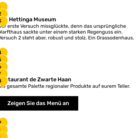
1
2
Y
Yeb Hettinga Museum
3
e
Der erste Versuch missglückte, denn das ursprüngliche
b
Warfthaus sackte unter einem starken Regenguss ein.
H
Versuch 2 steht aber, robust und stolz. Ein Grassodenhaus.
e
4
5
n
6
g
7
a
R
Restaurant de Zwarte Haan
8
M
e
Die gesamte Palette regionaler Produkte auf eurem Teller.
u
s
s
e
a
Zeigen Sie das Menü an
u
u
m
a
9
n
1
1
d