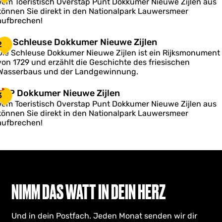
Vom Toeristisch Overstap Punt Dokkumer Nieuwe Zijlen aus
P
können Sie direkt in den Nationalpark Lauwersmeer
D
aufbrechen!
o
k
D
Die Schleuse Dokkumer Nieuwe Zijlen
2
k
Die Schleuse Dokkumer Nieuwe Zijlen ist ein Rijksmonument
u
e
von 1729 und erzählt die Geschichte des friesischen
m
S
Wasserbaus und der Landgewinnung.
e
c
h
T
TOP Dokkumer Nieuwe Zijlen
N
3
O
Vom Toeristisch Overstap Punt Dokkumer Nieuwe Zijlen aus
e
P
e
können Sie direkt in den Nationalpark Lauwersmeer
u
D
u
aufbrechen!
s
o
w
e
k
e
D
k
Z
o
u
k
m
k
e
u
NIMM DAS WATT IN DEIN HERZ
e
m
N
n
e
e
Und in dein Postfach. Jeden Monat senden wir dir
N