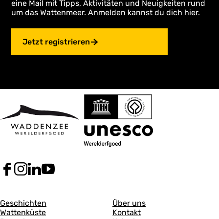
u
eine Mail mit Tipps, Aktivitäten und Neuigkeiten rund
w
um das Wattenmeer. Anmelden kannst du dich hier.
e
e
u
Z
w
Jetzt registrieren
e
Z
e
n
e
n
F
I
L
Y
a
n
i
o
c
s
n
u
A
A
e
t
k
T
Geschichten
Über uns
b
a
e
u
Wattenküste
Kontakt