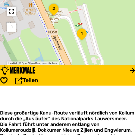
D
2
i
e
S
c
1
1
h
l
e
u
s
e
Leaflet
|
© OpenStreetMap contributors
D
MERKMALE
o
k
Teilen
Speichern
k
u
m
e
r
N
Diese großartige Kanu-Route verläuft nördlich von Kollum
i
durch die „Ausläufer“ des Nationalparks Lauwersmeer.
e
Die Fahrt führt unter anderem entlang von
u
Kollumeroudzijl, Dokkumer Nieuwe Zijlen und Engwierum.
w