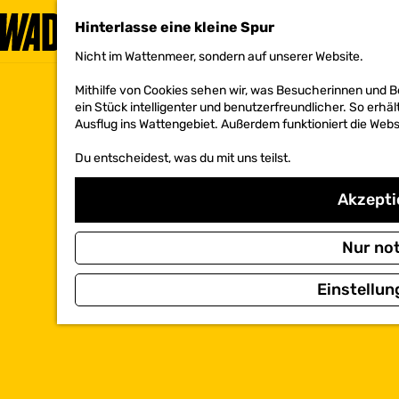
Hinterlasse eine kleine Spur
Nicht im Wattenmeer, sondern auf unserer Website.
G
e
Mithilfe von Cookies sehen wir, was Besucherinnen und 
h
ein Stück intelligenter und benutzerfreundlicher. So erhäl
e
Ausflug ins Wattengebiet. Außerdem funktioniert die Websi
n
S
Du entscheidest, was du mit uns teilst.
i
e
z
Akzeptie
u
r
H
Nur no
o
m
Einstellun
e
p
a
g
e