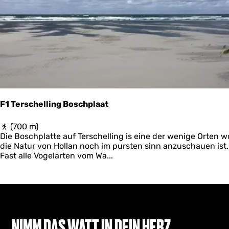
s
l
a
n
d
p
o
l
d
e
r
F1 Terschelling Boschplaat
,
d
F
(700 m)
u
1
Die Boschplatte auf Terschelling is eine der wenige Orten w
i
T
die Natur von Hollan noch im pursten sinn anzuschauen ist.
n
e
Fast alle Vogelarten vom Wa...
e
r
n
s
e
c
n
h
s
e
t
l
r
NIMM DAS WATT IN DEIN HERZ
l
a