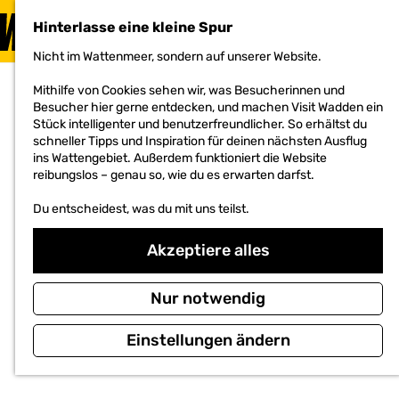
BESUCHEN
Hinterlasse eine kleine Spur
MENÜ
Nicht im Wattenmeer, sondern auf unserer Website.
G
e
Mithilfe von Cookies sehen wir, was Besucherinnen und
h
Besucher hier gerne entdecken, und machen Visit Wadden ein
e
Stück intelligenter und benutzerfreundlicher. So erhältst du
n
schneller Tipps und Inspiration für deinen nächsten Ausflug
S
ins Wattengebiet. Außerdem funktioniert die Website
i
reibungslos – genau so, wie du es erwarten darfst.
e
z
Du entscheidest, was du mit uns teilst.
u
r
H
Akzeptiere alles
o
m
e
Nur notwendig
p
a
Einstellungen ändern
g
e