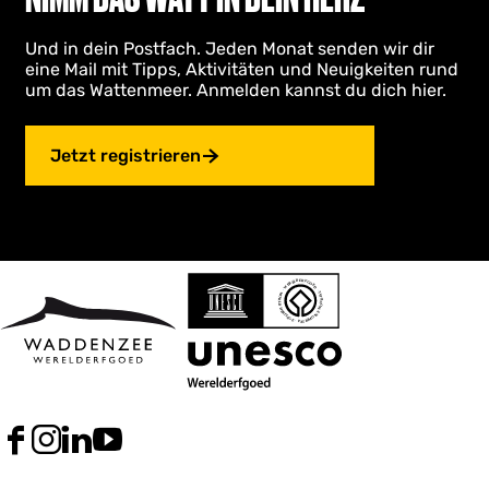
i
n
n
d
Und in dein Postfach. Jeden Monat senden wir dir
g
eine Mail mit Tipps, Aktivitäten und Neuigkeiten rund
B
um das Wattenmeer. Anmelden kannst du dich hier.
o
s
c
h
Jetzt registrieren
p
l
a
a
t
F
I
L
Y
a
n
i
o