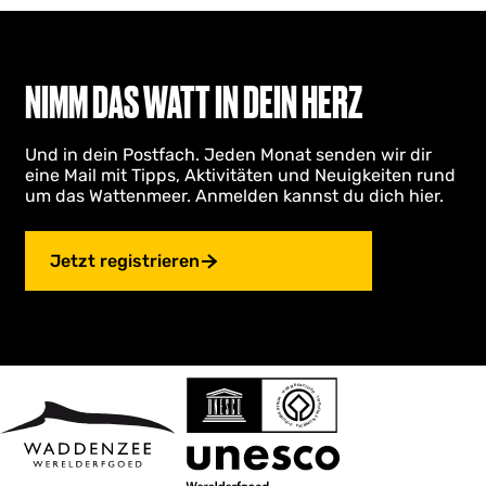
l
n
r
e
o
n
u
L
NIMM DAS WATT IN DEIN HERZ
t
a
e
n
'
g
Und in dein Postfach. Jeden Monat senden wir dir
t
e
eine Mail mit Tipps, Aktivitäten und Neuigkeiten rund
O
D
um das Wattenmeer. Anmelden kannst du dich hier.
e
u
r
i
d
n
Jetzt registrieren
e
n