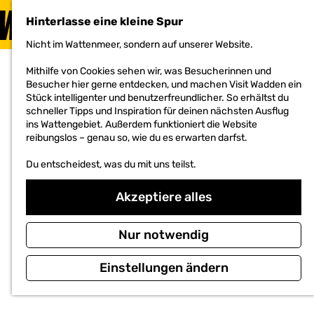
BESUCHEN
Hinterlasse eine kleine Spur
MENÜ
Nicht im Wattenmeer, sondern auf unserer Website.
G
e
Mithilfe von Cookies sehen wir, was Besucherinnen und
h
Besucher hier gerne entdecken, und machen Visit Wadden ein
e
Stück intelligenter und benutzerfreundlicher. So erhältst du
n
schneller Tipps und Inspiration für deinen nächsten Ausflug
S
ins Wattengebiet. Außerdem funktioniert die Website
i
reibungslos – genau so, wie du es erwarten darfst.
e
z
Du entscheidest, was du mit uns teilst.
u
r
H
Akzeptiere alles
o
m
e
Nur notwendig
p
a
Einstellungen ändern
g
e