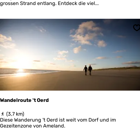
n
w
grossen Strand entlang. Entdeck die viel...
e
a
c
h
h
t
m
S
e
e
r
s
n
p
?
a
d
H
o
l
l
u
m
Wandelroute 't Oerd
e
r
W
(3,7 km)
d
a
Diese Wanderung 't Oerd ist weit vom Dorf und im
u
n
Gezeitenzone von Ameland.
i
d
n
e
e