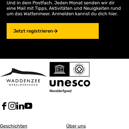
Und in dein Postfach. Jeden Monat senden wir dir
eine Mail mit Tipps, Aktivitäten und Neuigkeiten rund
um das Wattenmeer. Anmelden kannst du dich hier.
Jetzt registrieren
F
I
L
Y
a
n
i
o
c
s
n
u
A
A
e
t
k
T
Geschichten
Über uns