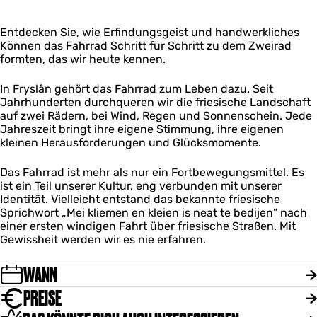
r
0
â
n
e
s
0
n
1
r
t
J
Entdecken Sie, wie Erfindungsgeist und handwerkliches
|
0
s
e
a
Können das Fahrrad Schritt für Schritt zu dem Zweirad
D
0
t
n
h
formten, das wir heute kennen.
i
J
e
1
r
e
a
n
0
e
e
h
In Fryslân gehört das Fahrrad zum Leben dazu. Seit
1
0
r
r
Jahrhunderten durchqueren wir die friesische Landschaft
0
J
s
e
auf zwei Rädern, bei Wind, Regen und Sonnenschein. Jede
0
a
t
Jahreszeit bringt ihre eigene Stimmung, ihre eigenen
J
h
e
kleinen Herausforderungen und Glücksmomente.
a
r
n
h
e
1
r
Das Fahrrad ist mehr als nur ein Fortbewegungsmittel. Es
0
e
ist ein Teil unserer Kultur, eng verbunden mit unserer
0
Identität. Vielleicht entstand das bekannte friesische
J
Sprichwort „Mei kliemen en kleien is neat te bedijen“ nach
a
einer ersten windigen Fahrt über friesische Straßen. Mit
h
Gewissheit werden wir es nie erfahren.
r
e
WANN
PREISE