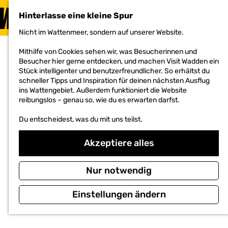
BESUCHEN
Hinterlasse eine kleine Spur
MENÜ
Nicht im Wattenmeer, sondern auf unserer Website.
G
e
Mithilfe von Cookies sehen wir, was Besucherinnen und
h
Besucher hier gerne entdecken, und machen Visit Wadden ein
e
Stück intelligenter und benutzerfreundlicher. So erhältst du
n
schneller Tipps und Inspiration für deinen nächsten Ausflug
S
ins Wattengebiet. Außerdem funktioniert die Website
i
reibungslos – genau so, wie du es erwarten darfst.
e
z
Du entscheidest, was du mit uns teilst.
u
r
H
Akzeptiere alles
o
m
e
Nur notwendig
p
a
Einstellungen ändern
g
e