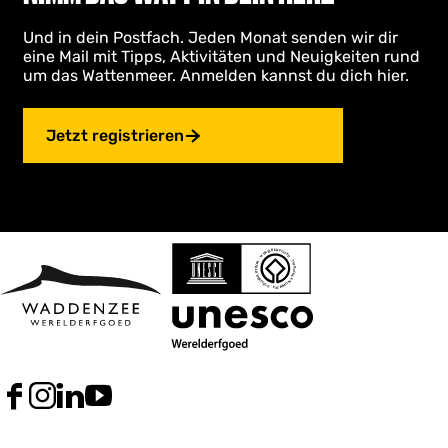
Und in dein Postfach. Jeden Monat senden wir dir
eine Mail mit Tipps, Aktivitäten und Neuigkeiten rund
um das Wattenmeer. Anmelden kannst du dich hier.
Jetzt registrieren
F
I
L
Y
a
n
i
o
c
s
n
u