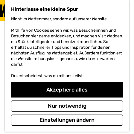
BESUCHEN
Hinterlasse eine kleine Spur
MENÜ
Nicht im Wattenmeer, sondern auf unserer Website.
G
e
Mithilfe von Cookies sehen wir, was Besucherinnen und
h
Besucher hier gerne entdecken, und machen Visit Wadden
e
ein Stück intelligenter und benutzerfreundlicher. So
n
erhältst du schneller Tipps und Inspiration für deinen
S
nächsten Ausflug ins Wattengebiet. Außerdem funktioniert
i
die Website reibungslos – genau so, wie du es erwarten
e
darfst.
z
u
Du entscheidest, was du mit uns teilst.
r
H
o
Akzeptiere alles
m
e
p
Nur notwendig
a
g
Einstellungen ändern
e