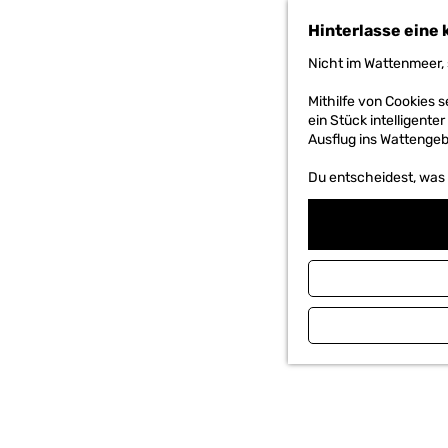
h
Hinterlasse eine 
e
n
Nicht im Wattenmeer, 
S
i
Mithilfe von Cookies
e
ein Stück intelligente
z
Ausflug ins Wattengebi
u
r
Du entscheidest, was d
H
o
m
e
p
a
g
e