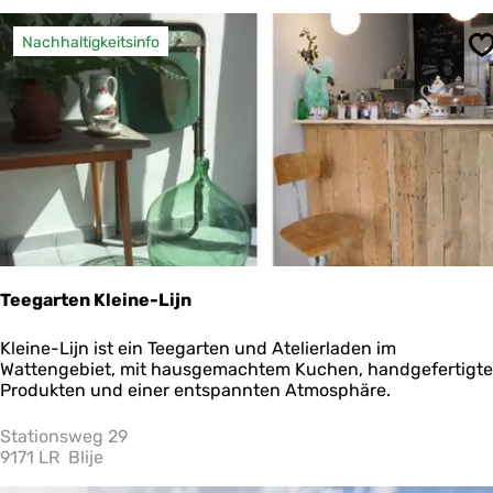
a
n
Nachhaltigkeitsinfo
S
t
“
S
t
o
r
m
a
a
n
Z
e
Teegarten Kleine-Lijn
e
”
T
Kleine-Lijn ist ein Teegarten und Atelierladen im
e
Wattengebiet, mit hausgemachtem Kuchen, handgefertigt
e
Produkten und einer entspannten Atmosphäre.
g
a
Stationsweg 29
r
9171 LR
Blije
t