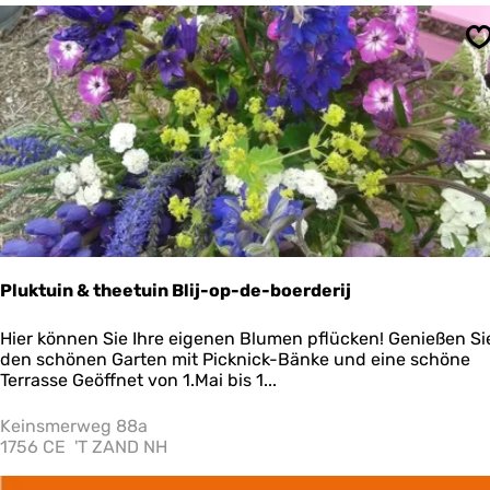
p
s
i
&
S
n
B
g
u
u
r
n
g
d
e
T
r
e
s
e
-
g
O
a
o
r
g
t
h
Pluktuin & theetuin Blij-op-de-boerderij
e
d
n
u
P
Hier können Sie Ihre eigenen Blumen pflücken! Genießen Si
S
y
l
den schönen Garten mit Picknick-Bänke und eine schöne
l
n
u
Terrasse Geöffnet von 1.Mai bis 1...
a
e
k
p
t
Keinsmerweg 88a
p
u
1756 CE
'T ZAND NH
e
i
t
n