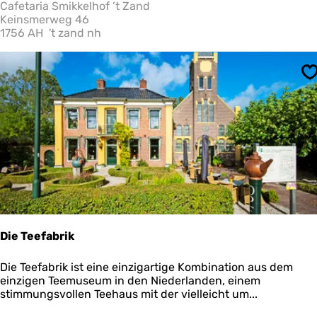
t
Cafetaria Smikkelhof ’t Zand
a
Keinsmerweg 46
r
1756 AH
't zand nh
i
a
S
S
m
i
k
k
e
l
h
o
f
’
t
Z
Die Teefabrik
a
n
D
Die Teefabrik ist eine einzigartige Kombination aus dem
d
i
einzigen Teemuseum in den Niederlanden, einem
e
stimmungsvollen Teehaus mit der vielleicht um...
T