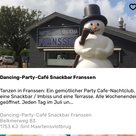
e
n
S
K
l
e
i
n
e
-
L
i
j
n
Dancing-Party-Café Snackbar Franssen
D
Tanzen in Franssen: Ein gemütlicher Party Cafe-Nachtclub,
a
eine Snackbar / Imbiss und eine Terrasse. Alle Wochenende
n
geöffnet. Jeden Tag im Juli un...
c
i
Dancing-Party-Café Snackbar Franssen
n
Belkmerweg 83
g
1753 KJ
Sint Maartensvlotbrug
-