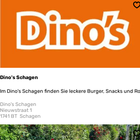
e
&
r
S
t
p
h
e
e
t
u
i
n
B
l
i
j
Dino's Schagen
-
o
D
Im Dino's Schagen finden Sie leckere Burger, Snacks und Ro
p
i
-
n
Dino's Schagen
d
o
Nieuwstraat 1
e
'
1741 BT
Schagen
-
s
b
S
o
c
e
S
h