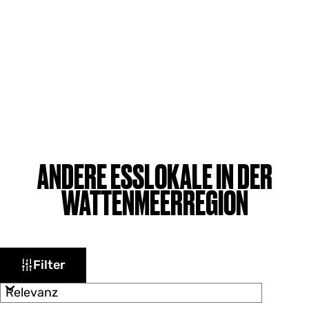
ANDERE ESSLOKALE IN DER
WATTENMEERREGION
W
S
Filter
o
a
r
s
t
i