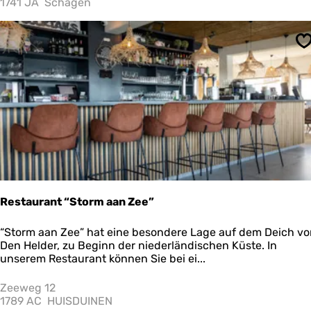
1741 JA
Schagen
m
u
l
S
t
a
r
i
a
S
c
h
a
g
e
n
Restaurant “Storm aan Zee”
R
“Storm aan Zee” hat eine besondere Lage auf dem Deich vo
e
Den Helder, zu Beginn der niederländischen Küste. In
s
unserem Restaurant können Sie bei ei...
t
a
Zeeweg 12
u
1789 AC
HUISDUINEN
r