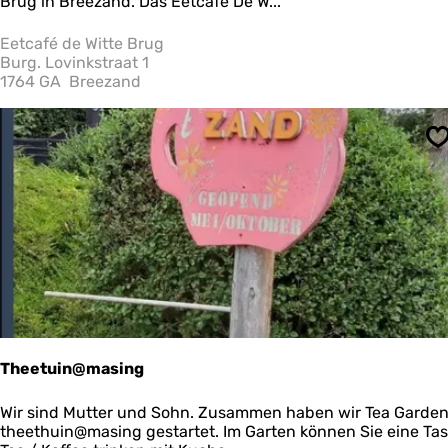
t
Brug in Breezand. Das Eetcafé De W...
e
c
a
Eetcafé de Witte Brug
h
f
Burg. Lovinkstraat 1
m
é
1764 GA
Breezand
d
e
e
n
W
S
i
?
t
t
e
B
r
u
g
Theetuin@masing
T
Wir sind Mutter und Sohn. Zusammen haben wir Tea Garden
h
theethuin@masing gestartet. Im Garten können Sie eine Ta