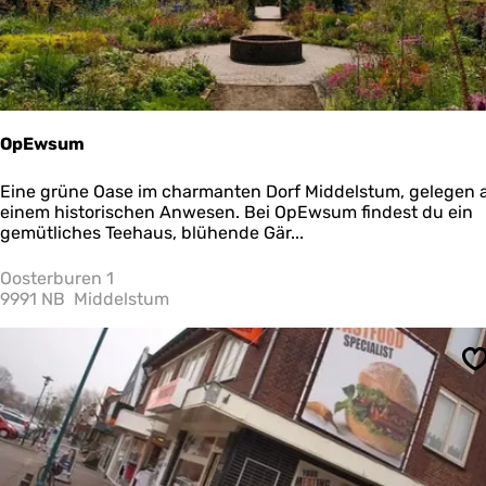
r
i
t
a
u
n
s
d
i
OpEwsum
O
Eine grüne Oase im charmanten Dorf Middelstum, gelegen 
p
einem historischen Anwesen. Bei OpEwsum findest du ein
E
gemütliches Teehaus, blühende Gär...
w
s
Oosterburen 1
u
9991 NB
Middelstum
m
S