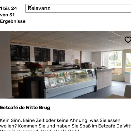
m
e
S
1 bis 24
ö
r
o
von 31
e
c
r
n
Ergebnisse
t
h
n
i
a
t
e
c
r
e
h
S
e
:
s
n
n
t
a
c
d
h
u
:
u
n
t
Eetcafé de Witte Brug
e
r
E
Kein Sinn, keine Zeit oder keine Ahnung, was Sie essen
e
wollen? Kommen Sie und haben Sie Spaß im Eetcafé De Wit
n