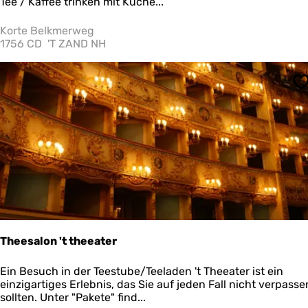
e
Tee / Kaffee trinken mit Kuche...
e
t
Korte Belkmerweg
u
1756 CD
'T ZAND NH
i
n
@
S
m
a
s
i
n
g
Theesalon 't theeater
T
Ein Besuch in der Teestube/Teeladen 't Theeater ist ein
h
einzigartiges Erlebnis, das Sie auf jeden Fall nicht verpasse
e
sollten. Unter "Pakete" find...