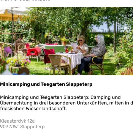
r
i
e
S
S
a
n
d
z
&
R
e
s
t
a
u
Minicamping und Teegarten Slappeterp
r
a
M
Minicamping und Teegarten Slappeterp: Camping und
n
i
Übernachtung in drei besonderen Unterkünften, mitten in 
t
n
friesischen Wiesenlandschaft.
S
i
t
c
Kleasterdyk 12a
e
a
9037JW
Slappeterp
a
m
k