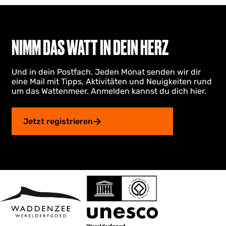
i
k
e
u
e
e
n
t
h
r
t
u
e
n
e
z
ä
NIMM DAS WATT IN DEIN HERZ
l
u
c
l
r
h
Und in dein Postfach. Jeden Monat senden wir dir
e
S
s
eine Mail mit Tipps, Aktivitäten und Neuigkeiten rund
S
e
t
um das Wattenmeer. Anmelden kannst du dich hier.
e
i
e
i
t
n
t
e
S
Jetzt registrieren
e
e
i
t
e
g
e
h
e
n