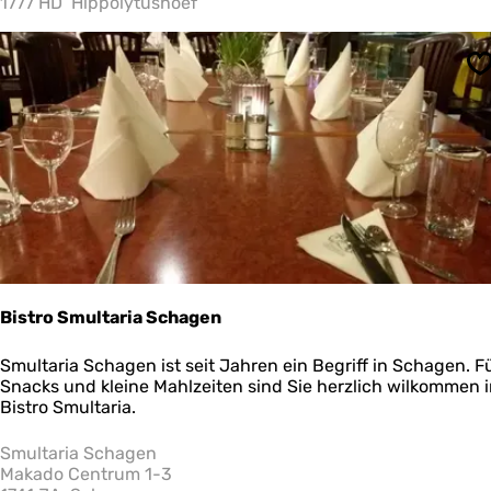
1777 HD
Hippolytushoef
o
e
k
S
Bistro Smultaria Schagen
B
Smultaria Schagen ist seit Jahren ein Begriff in Schagen. F
i
Snacks und kleine Mahlzeiten sind Sie herzlich wilkommen 
s
Bistro Smultaria.
t
r
Smultaria Schagen
o
Makado Centrum 1-3
S