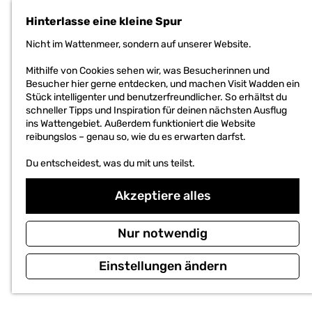
h
Hinterlasse eine kleine Spur
e
n
Nicht im Wattenmeer, sondern auf unserer Website.
S
i
Mithilfe von Cookies sehen wir, was Besucherinnen und
e
Besucher hier gerne entdecken, und machen Visit Wadden ein
z
Stück intelligenter und benutzerfreundlicher. So erhältst du
u
schneller Tipps und Inspiration für deinen nächsten Ausflug
r
ins Wattengebiet. Außerdem funktioniert die Website
H
reibungslos – genau so, wie du es erwarten darfst.
o
m
Du entscheidest, was du mit uns teilst.
e
p
Akzeptiere alles
a
g
e
Nur notwendig
Einstellungen ändern