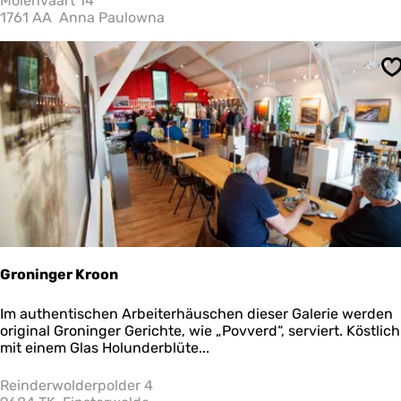
Molenvaart 14
h
1761 AA
Anna Paulowna
i
n
x
S
Groninger Kroon
G
Im authentischen Arbeiterhäuschen dieser Galerie werden
r
original Groninger Gerichte, wie „Povverd“, serviert. Köstlich
o
mit einem Glas Holunderblüte...
n
i
Reinderwolderpolder 4
n