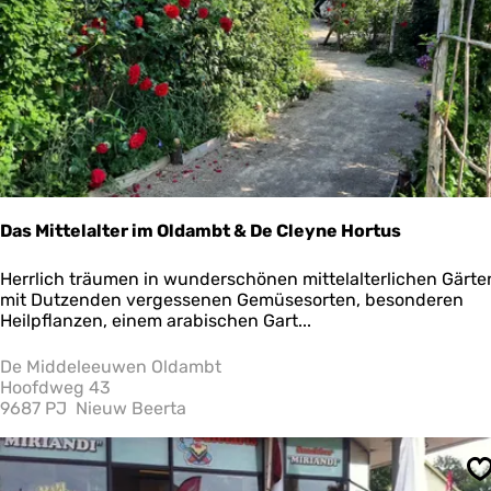
r
a
d
g
e
e
r
n
i
j
Das Mittelalter im Oldambt & De Cleyne Hortus
D
Herrlich träumen in wunderschönen mittelalterlichen Gärte
a
mit Dutzenden vergessenen Gemüsesorten, besonderen
s
Heilpflanzen, einem arabischen Gart...
M
i
De Middeleeuwen Oldambt
t
Hoofdweg 43
t
9687 PJ
Nieuw Beerta
e
l
a
S
l