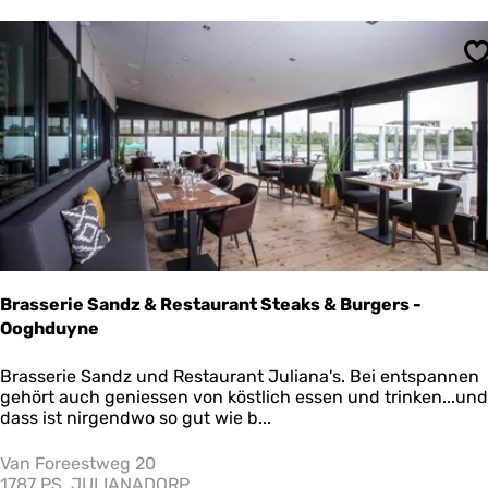
m
S
Brasserie Sandz & Restaurant Steaks & Burgers -
Ooghduyne
B
Brasserie Sandz und Restaurant Juliana's. Bei entspannen
r
gehört auch geniessen von köstlich essen und trinken...und
a
dass ist nirgendwo so gut wie b...
s
s
Van Foreestweg 20
e
1787 PS
JULIANADORP