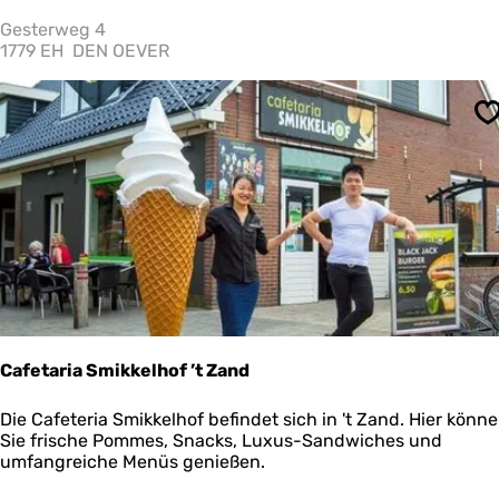
e
s
Gesterweg 4
a
1779 EH
DEN OEVER
l
o
n
S
'
t
t
h
e
e
a
t
e
r
Cafetaria Smikkelhof ’t Zand
C
Die Cafeteria Smikkelhof befindet sich in 't Zand. Hier könn
a
Sie frische Pommes, Snacks, Luxus-Sandwiches und
f
umfangreiche Menüs genießen.
e