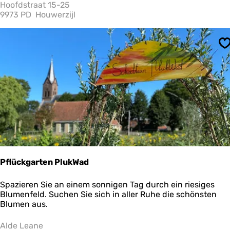
e
Hoofdstraat 15-25
e
9973 PD
Houwerzijl
f
a
b
S
r
i
k
Pflückgarten PlukWad
P
Spazieren Sie an einem sonnigen Tag durch ein riesiges
f
Blumenfeld. Suchen Sie sich in aller Ruhe die schönsten
l
Blumen aus.
ü
c
Alde Leane