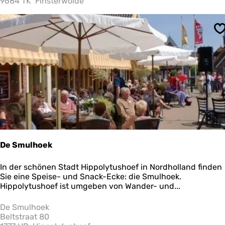
9684 TK
Finsterwolde
g
e
r
S
K
r
o
o
n
De Smulhoek
D
In der schönen Stadt Hippolytushoef in Nordholland finden
e
Sie eine Speise- und Snack-Ecke: die Smulhoek.
S
Hippolytushoef ist umgeben von Wander- und...
m
u
De Smulhoek
l
Beltstraat 80
h