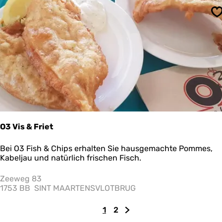
P
a
S
r
t
y
-
C
a
f
é
S
n
a
c
O3 Vis & Friet
k
b
O
Bei O3 Fish & Chips erhalten Sie hausgemachte Pommes,
a
3
Kabeljau und natürlich frischen Fisch.
r
V
F
i
Zeeweg 83
r
s
1753 BB
SINT MAARTENSVLOTBRUG
a
&
n
F
s
1
2
r
A
G
Z
s