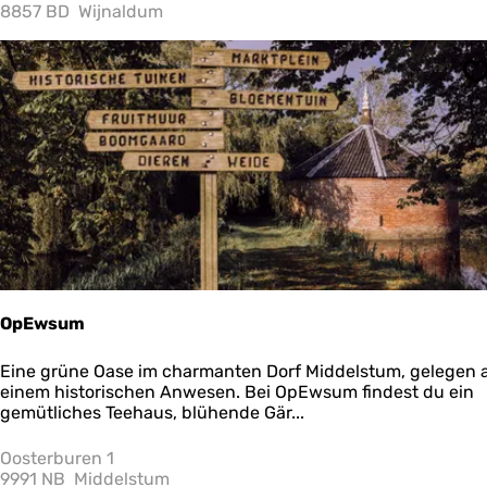
k
8857 BD
Wijnaldum
g
a
r
S
t
e
n
P
l
u
k
W
a
d
OpEwsum
O
Eine grüne Oase im charmanten Dorf Middelstum, gelegen 
p
einem historischen Anwesen. Bei OpEwsum findest du ein
E
gemütliches Teehaus, blühende Gär...
w
s
Oosterburen 1
u
9991 NB
Middelstum