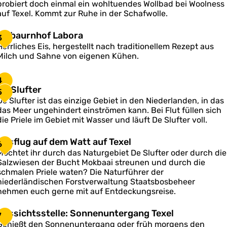
probiert doch einmal ein wohltuendes Wollbad bei Woolness
o
auf Texel. Kommt zur Ruhe in der Schafwolle.
n
n
T
e
E
Eisbaurnhof Labora
e
3
s
x
Herrliches Eis, hergestellt nach traditionellem Rezept aus
s
s
e
Milch und Sahne von eigenen Kühen.
a
b
u
a
4
u
T
D
De Slufter
5
e
e
De Slufter ist das einzige Gebiet in den Niederlanden, in das
n
x
S
das Meer ungehindert einströmen kann. Bei Flut füllen sich
h
e
die Priele im Gebiet mit Wasser und läuft De Slufter voll.
o
u
L
A
Ausflug auf dem Watt auf Texel
6
a
u
Möchtet ihr durch das Naturgebiet De Slufter oder durch die
e
b
s
Salzwiesen der Bucht Mokbaai streunen und durch die
o
schmalen Priele waten? Die Naturführer der
niederländischen Forstverwaltung Staatsbosbeheer
a
u
nehmen euch gerne mit auf Entdeckungsreise.
g
a
A
Aussichtsstelle: Sonnenuntergang Texel
7
u
u
Genießt den Sonnenuntergang oder früh morgens den