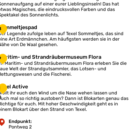
s
Sonnenaufgang auf einer eurer Lieblingsinseln! Das hat
d
s
etwas Magisches, die eindrucksvollen Farben und das
e
Spektakel des Sonnenlichts.
m
c
W
h
S
Sommeltjespad
a
8
o
Der Legende zufolge leben auf Texel Sommeltjes, das sind
s
m
eine Art Erdmännchen. Am häufigsten werden sie in der
s
m
a
Nähe von De Waal gesehen.
e
u
e
M
Maritim- und Strandräubermuseum Flora
9
T
a
Im Maritim- und Strandräubermuseum Flora erleben Sie die
e
e
raue Welt der Strandgutsammler, das Lotsen- und
e
x
Rettungswesen und die Fischerei.
s
e
S
p
o
T
Texel Active
a
1
m
n
e
d
Wollt ihr euch den Wind um die Nase wehen lassen und
-
n
x
0
euch mal so richtig austoben? Dann ist Blokarten genau das
u
e
e
Richtige für euch. Mit hoher Geschwindigkeit geht es in
n
n
einem Blokart über den Strand von Texel.
d
u
A
S
n
c
Endpunkt:
Pontweg 2
e