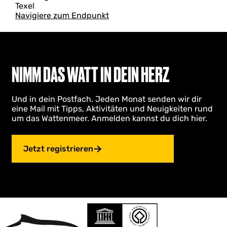
Texel
a
v
Navigiere zum Endpunkt
n
g
e
d
a
n
ä
g
u
T
b
e
NIMM DAS WATT IN DEIN HERZ
e
x
e
m
Und in dein Postfach. Jeden Monat senden wir dir
u
eine Mail mit Tipps, Aktivitäten und Neuigkeiten rund
s
um das Wattenmeer. Anmelden kannst du dich hier.
e
u
m
Jetzt registrieren
F
o
a