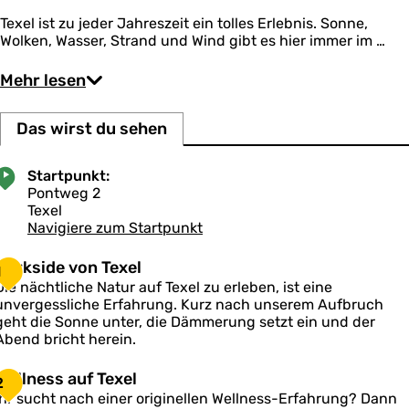
Texel ist zu jeder Jahreszeit ein tolles Erlebnis. Sonne,
Wolken, Wasser, Strand und Wind gibt es hier immer im …
Mehr lesen
Das wirst du sehen
Startpunkt:
Pontweg 2
Texel
Navigiere zum Startpunkt
D
Darkside von Texel
1
a
Die nächtliche Natur auf Texel zu erleben, ist eine
unvergessliche Erfahrung. Kurz nach unserem Aufbruch
k
geht die Sonne unter, die Dämmerung setzt ein und der
s
Abend bricht herein.
d
W
Wellness auf Texel
2
e
e
Ihr sucht nach einer originellen Wellness-Erfahrung? Dann
v