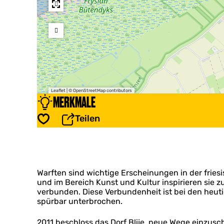
Leaflet
|
© OpenStreetMap contributors
MERKMALE
Teilen
Speichern
Warften sind wichtige Erscheinungen in der friesi
und im Bereich Kunst und Kultur inspirieren sie
verbunden. Diese Verbundenheit ist bei den heu
spürbar unterbrochen.
2011 beschloss das Dorf Blije, neue Wege einzus