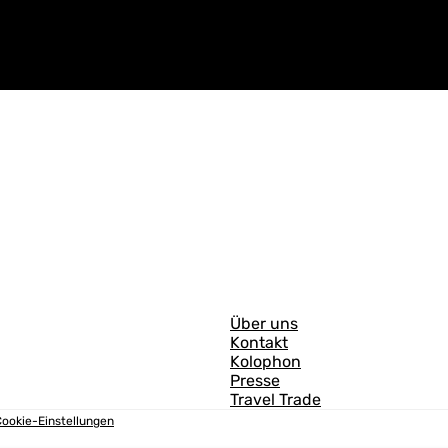
A
Über uns
Kontakt
l
Kolophon
l
Presse
Travel Trade
g
ookie-Einstellungen
e