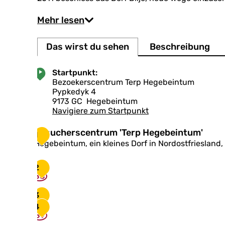
Mehr lesen
Das wirst du sehen
Beschreibung
Startpunkt:
Bezoekerscentrum Terp Hegebeintum
Pypkedyk 4
9173 GC
Hegebeintum
Navigiere zum Startpunkt
B
Besucherscentrum 'Terp Hegebeintum'
1
e
Hegebeintum, ein kleines Dorf in Nordostfriesland
s
u
2
c
88
h
e
3
r
4
s
89
c