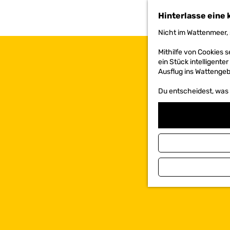
h
Hinterlasse eine 
e
n
Nicht im Wattenmeer, 
S
i
Mithilfe von Cookies
e
ein Stück intelligente
z
Ausflug ins Wattengebi
u
r
Du entscheidest, was d
H
o
m
e
p
a
g
e