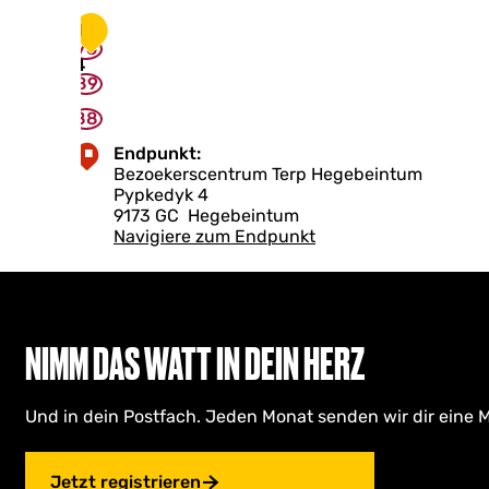
d
n
r
1
d
76
u
e
4
c
T
89
k
a
e
88
k
r
o
Endpunkt:
e
m
Bezoekerscentrum Terp Hegebeintum
i
s
Pypkedyk 4
,
t
9173 GC
Hegebeintum
K
Navigiere zum Endpunkt
l
e
i
n
e
L
NIMM DAS WATT IN DEIN HERZ
i
j
n
Und in dein Postfach. Jeden Monat senden wir dir eine M
Jetzt registrieren