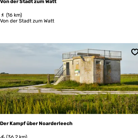
Von der Stadt zum Watt
V
(16 km)
o
Von der Stadt zum Watt
n
d
e
r
S
t
S
a
d
t
z
u
m
W
a
t
t
Der Kampf über Noarderleech
D
(36,2 km)