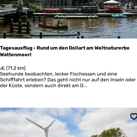
E
k
i
u
g
n
e
f
n
t
h
e
i
Tagesausflug - Rund um den Dollart am Weltnaturerbe
m
Wattenmeer!
e
r
s
T
(71,2 km)
a
Seehunde beobachten, lecker Fischessen und eine
g
Schifffahrt erleben? Das geht nicht nur auf den Inseln oder
e
der Küste, sondern auch direkt am D...
s
a
u
s
f
l
S
u
g