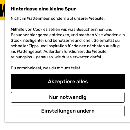
BESUCHEN
Hinterlasse eine kleine Spur
MENÜ
Nicht im Wattenmeer, sondern auf unserer Website.
G
e
Mithilfe von Cookies sehen wir, was Besucherinnen und
h
Besucher hier gerne entdecken, und machen Visit Wadden ein
e
Stück intelligenter und benutzerfreundlicher. So erhältst du
n
schneller Tipps und Inspiration für deinen nächsten Ausflug
S
ins Wattengebiet. Außerdem funktioniert die Website
i
reibungslos – genau so, wie du es erwarten darfst.
e
z
Du entscheidest, was du mit uns teilst.
u
r
H
Akzeptiere alles
o
m
e
Nur notwendig
p
a
Einstellungen ändern
g
e