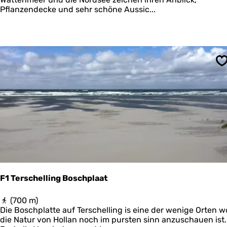
c
l
Pflanzendecke und sehr schöne Aussic...
h
a
i
n
e
g
r
v
m
o
o
n
n
S
W
n
a
i
t
k
t
o
u
o
n
g
d
N
o
r
d
F1 Terschelling Boschplaat
s
e
F
(700 m)
e
1
Die Boschplatte auf Terschelling is eine der wenige Orten w
T
die Natur von Hollan noch im pursten sinn anzuschauen ist.