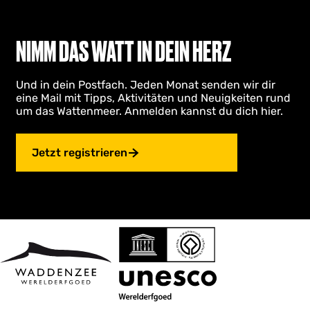
r
t
h
r
o
u
e
n
u
e
z
ä
t
NIMM DAS WATT IN DEIN HERZ
e
l
u
c
N
l
r
h
o
Und in dein Postfach. Jeden Monat senden wir dir
e
S
s
o
eine Mail mit Tipps, Aktivitäten und Neuigkeiten rund
S
e
t
r
um das Wattenmeer. Anmelden kannst du dich hier.
d
e
i
e
p
i
t
n
o
t
e
S
Jetzt registrieren
l
e
e
d
i
e
r
t
z
e
i
g
j
e
l
h
k
w
e
e
n
l