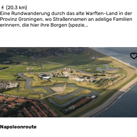
F
(20,3 km)
ü
Eine Rundwanderung durch das alte Warften-Land in der
n
Provinz Groningen, wo Straßennamen an adelige Familien
f
erinnern, die hier ihre Borgen (spezie...
W
a
r
t
e
n
S
-
r
o
u
t
e
(
d
e
m
o
Napoleonroute
)