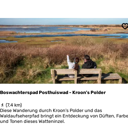
e
k
N
a
t
u
S
u
r
l
i
j
k
S
c
h
i
e
Boswachterspad Posthuiswad - Kroon's Polder
r
m
B
(7,4 km)
o
o
Diese Wanderung durch Kroon's Polder und das
n
s
Waldaufseherpfad bringt ein Entdeckung von Düften, Farb
n
w
und Tonen dieses Watteninzel.
i
a
k