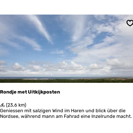
c
o
h
o
t
g
e
r
S
s
p
a
d
P
o
s
t
h
u
i
Rondje met Uitkijkposten
s
w
R
(23,6 km)
a
o
Geniessen mit salzigen Wind im Haren und blick über die
d
n
Nordsee, während mann am Fahrad eine Inzelrunde macht.
-
d
K
j
r
e