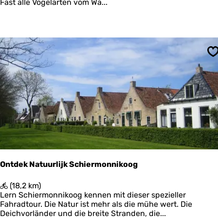
e
Fast alle Vogelarten vom Wa...
r
s
c
h
e
l
S
l
i
n
g
B
o
s
c
h
p
l
Ontdek Natuurlijk Schiermonnikoog
a
a
O
(18,2 km)
t
n
Lern Schiermonnikoog kennen mit dieser spezieller
t
Fahradtour. Die Natur ist mehr als die mühe wert. Die
d
Deichvorländer und die breite Stranden, die...