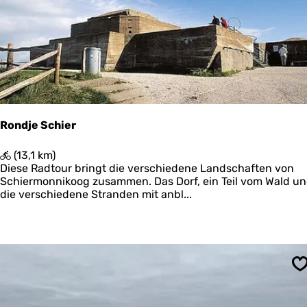
u
t
e
L
a
u
w
e
r
s
Rondje Schier
m
e
R
(13,1 km)
e
o
Diese Radtour bringt die verschiedene Landschaften von
r
n
Schiermonnikoog zusammen. Das Dorf, ein Teil vom Wald u
d
die verschiedene Stranden mit anbl...
j
e
S
c
h
i
S
e
r