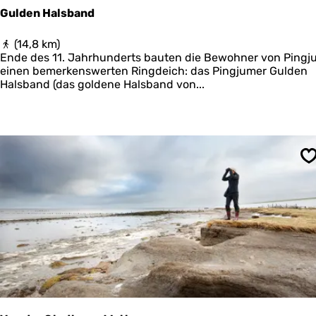
e
Gulden Halsband
n
G
(14,8 km)
u
Ende des 11. Jahrhunderts bauten die Bewohner von Pingj
l
einen bemerkenswerten Ringdeich: das Pingjumer Gulden
d
Halsband (das goldene Halsband von...
e
n
H
a
l
s
S
b
a
n
d