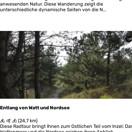
n
n
anwesenden Natur. Diese Wanderung zeigt die
e
d
unterschiedliche dynamische Seiten von die N...
e
h
l
m
r
o
e
u
n
t
S
e
?
N
a
t
i
o
n
a
a
l
P
Entlang von Watt und Nordsee
a
r
E
(24,7 km)
k
n
Diese Radtour bringt Ihnen zum Ostlichen Teil vom Inzel; Da
S
t
Wattenmeer und die Nordsee zeichen ihren Anblick,