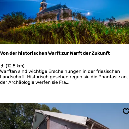
o
u
t
e
W
e
s
t
p
o
Von der historischen Warft zur Warft der Zukunft
l
d
V
(12,5 km)
e
o
Warften sind wichtige Erscheinungen in der friesischen
r
n
Landschaft. Historisch gesehen regen sie die Phantasie an, 
k
d
der Archäologie werfen sie Fra...
w
e
e
r
l
h
d
i
e
s
r
t
S
s
o
r