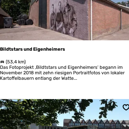
i
s
c
h
e
n
W
a
r
Bildtstars und Eigenheimers
f
t
B
(53,4 km)
z
i
Das Fotoprojekt ‚Bildtstars und Eigenheimers‘ begann im
u
l
November 2018 mit zehn riesigen Portraitfotos von lokaler
r
d
Kartoffelbauern entlang der Watte...
W
t
a
s
r
t
f
a
t
r
d
s
e
S
u
r
n
Z
d
u