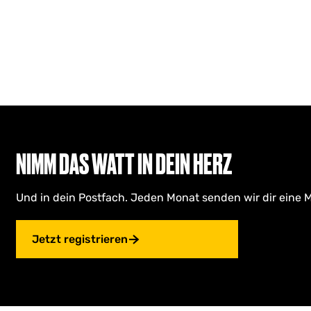
h
e
n
r
a
t
e
c
e
n
h
n
:
s
a
c
t
h
d
:
u
u
NIMM DAS WATT IN DEIN HERZ
n
t
Und in dein Postfach. Jeden Monat senden wir dir eine M
e
r
Jetzt registrieren
n
e
h