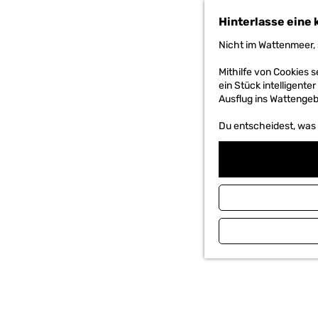
h
Hinterlasse eine 
e
n
Nicht im Wattenmeer, 
S
i
Mithilfe von Cookies
e
ein Stück intelligente
z
Ausflug ins Wattengebi
u
r
Du entscheidest, was d
H
o
m
e
p
a
g
e