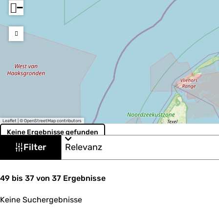
−
Leaflet
|
© OpenStreetMap contributors
Keine Ergebnisse gefunden
W
S
Filter
o
a
r
s
t
S
i
49 bis 37 von 37 Ergebnisse
m
o
e
ö
r
r
Keine Suchergebnisse
t
e
c
i
n