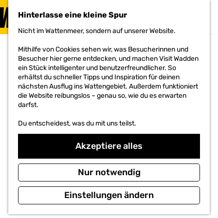
BESUCHEN
Hinterlasse eine kleine Spur
MENÜ
Nicht im Wattenmeer, sondern auf unserer Website.
G
e
Mithilfe von Cookies sehen wir, was Besucherinnen und
h
Besucher hier gerne entdecken, und machen Visit Wadden
e
ein Stück intelligenter und benutzerfreundlicher. So
n
erhältst du schneller Tipps und Inspiration für deinen
S
nächsten Ausflug ins Wattengebiet. Außerdem funktioniert
i
die Website reibungslos – genau so, wie du es erwarten
e
darfst.
z
u
Du entscheidest, was du mit uns teilst.
r
H
o
Akzeptiere alles
m
e
p
Nur notwendig
a
g
Einstellungen ändern
e