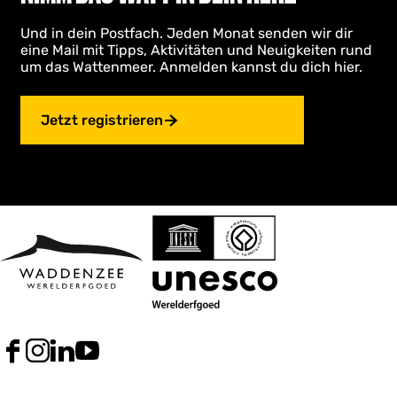
Und in dein Postfach. Jeden Monat senden wir dir
eine Mail mit Tipps, Aktivitäten und Neuigkeiten rund
um das Wattenmeer. Anmelden kannst du dich hier.
Jetzt registrieren
F
I
L
Y
a
n
i
o
c
s
n
u