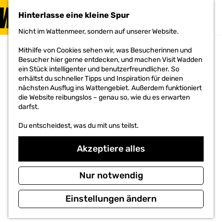
BESUCHEN
Hinterlasse eine kleine Spur
MENÜ
Nicht im Wattenmeer, sondern auf unserer Website.
G
e
Mithilfe von Cookies sehen wir, was Besucherinnen und
h
Besucher hier gerne entdecken, und machen Visit Wadden
e
ein Stück intelligenter und benutzerfreundlicher. So
n
erhältst du schneller Tipps und Inspiration für deinen
S
nächsten Ausflug ins Wattengebiet. Außerdem funktioniert
i
die Website reibungslos – genau so, wie du es erwarten
e
darfst.
z
u
Du entscheidest, was du mit uns teilst.
r
H
o
Akzeptiere alles
m
e
p
Nur notwendig
a
g
Einstellungen ändern
e