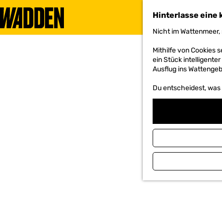
Hinterlasse eine 
Nicht im Wattenmeer, 
G
e
Mithilfe von Cookies
h
ein Stück intelligente
e
Ausflug ins Wattengebi
n
S
Du entscheidest, was d
i
e
z
u
r
H
o
m
e
p
a
g
e