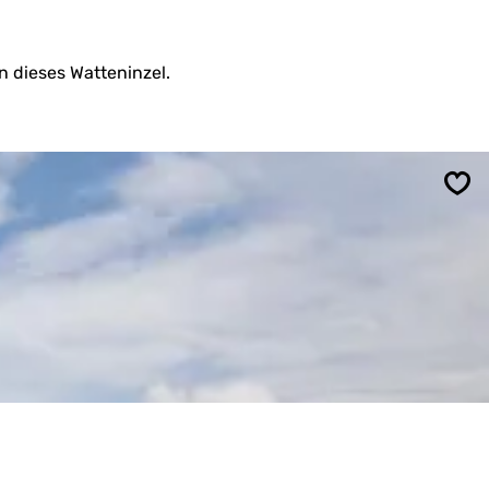
 dieses Watteninzel.
Spe