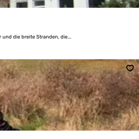
und die breite Stranden, die...
Spe