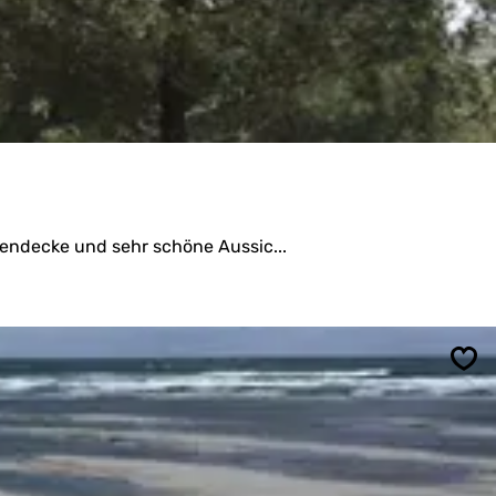
zendecke und sehr schöne Aussic...
Spe