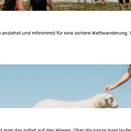
 du anziehst und mitnimmst für eine sichere Wattwanderung
t man das sofort auf den Wiesen. Über die ganze Insel lauf