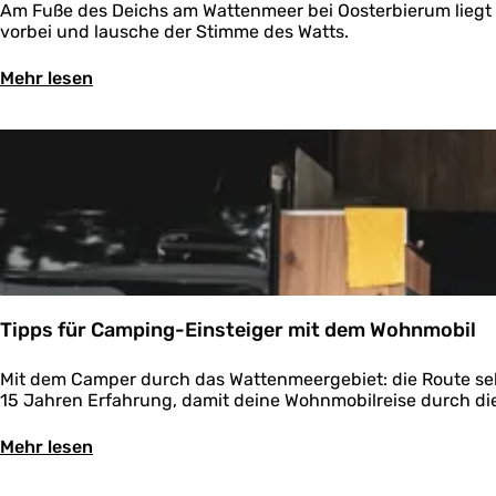
D
Am Fuße des Deichs am Wattenmeer bei Oosterbierum liegt ein
t
i
vorbei und lausche der Stimme des Watts.
e
j
n
k
Ü
Mehr lesen
m
v
b
e
a
e
e
n
r
r
e
D
g
e
i
e
n
j
b
W
k
i
i
v
e
j
a
t
f
n
:
e
e
Tipps für Camping-Einsteiger mit dem Wohnmobil
e
i
n
n
W
T
Mit dem Camper durch das Wattenmeergebiet: die Route sel
e
i
i
15 Jahren Erfahrung, damit deine Wohnmobilreise durch die
F
j
p
r
f
p
Ü
Mehr lesen
a
:
s
b
u
e
f
e
a