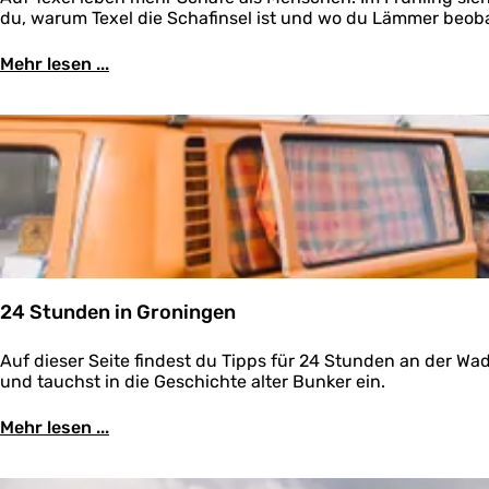
ü
S
c
du, warum Texel die Schafinsel ist und wo du Lämmer beob
k
r
c
h
o
s
h
a
o
Mehr lesen ...
W
u
f
g
a
h
i
t
e
n
t
f
s
w
ü
e
a
r
l
n
s
T
d
W
e
e
a
x
r
t
e
n
t
l
w
24 Stunden in Groningen
a
n
2
Auf dieser Seite findest du Tipps für 24 Stunden an der W
d
4
und tauchst in die Geschichte alter Bunker ein.
e
S
r
t
n
Mehr lesen ...
u
n
d