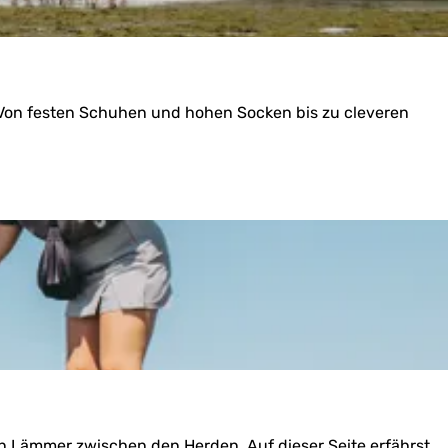
. Von festen Schuhen und hohen Socken bis zu cleveren
en Lämmer zwischen den Herden. Auf dieser Seite erfährst