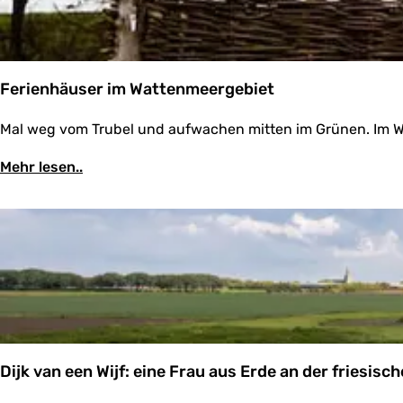
Ferienhäuser im Wattenmeergebiet
F
Mal weg vom Trubel und aufwachen mitten im Grünen. Im W
e
r
Mehr lesen..
i
e
n
h
ä
u
s
e
r
i
m
W
Dijk van een Wijf: eine Frau aus Erde an der friesi
a
t