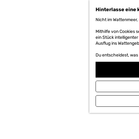
h
Hinterlasse eine 
e
n
Nicht im Wattenmeer, 
S
i
Mithilfe von Cookies
e
ein Stück intelligente
z
Ausflug ins Wattengebi
u
r
Du entscheidest, was d
H
o
m
e
p
a
g
e