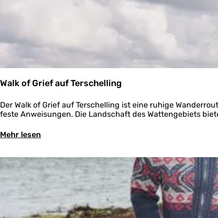
e
n
i
n
G
r
o
n
i
Walk of Grief auf Terschelling
n
g
W
Der Walk of Grief auf Terschelling ist eine ruhige Wander
e
a
feste Anweisungen. Die Landschaft des Wattengebiets biete
n
l
k
Ü
Mehr lesen
o
b
f
e
G
r
r
W
i
a
e
l
f
k
a
o
u
f