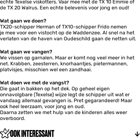
echte Texelse viskotters. Vaar mee met de TX 10 Emmie of
n
de TX 20 Walrus. Een echte belevenis voor jong en oud!
v
i
s
Wat gaan we doen?
s
TX20-schipper Herman of TX10-schipper Frido nemen
e
je mee voor een vistocht op de Waddenzee. Al snel na het
n
verlaten van de haven van Oudeschild gaan de netten uit.
Wat gaan we vangen?
We vissen op garnalen. Maar er komt nog veel meer in het
net. Krabben, zeesterren, knorhaantjes, pietermannen,
platvisjes, misschien wel een zandhaai.
Wat doen we met de vangst?
Die gaat in bakken op het dek. Op geheel eigen
onnavolgbare (Texelse) wijze legt de schipper uit wat er
vandaag allemaal gevangen is. Pret gegarandeerd! Maar
ook heel leerzaam, voor jong en oud.
Daarna zetten we met hulp van de kinderen alles weer
overboord.
OOK INTERESSANT