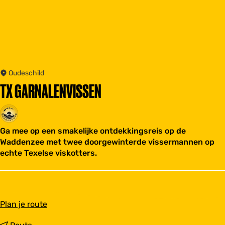
Oudeschild
TX GARNALENVISSEN
Ga mee op een smakelijke ontdekkingsreis op de
Waddenzee met twee doorgewinterde vissermannen op
echte Texelse viskotters.
n
Plan je route
a
a
n