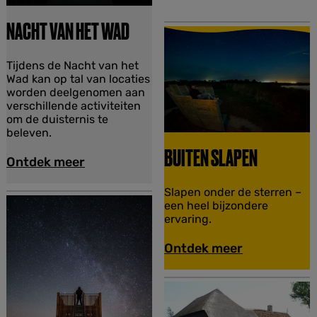
r
e
NACHT VAN HET WAD
n
w
a
N
Tijdens de Nacht van het
n
a
Wad kan op tal van locaties
d
c
worden deelgenomen aan
e
h
verschillende activiteiten
l
t
om de duisternis te
i
v
beleven.
n
a
g
BUITEN SLAPEN
n
Ontdek meer
o
h
p
e
S
B
Slapen onder de sterren –
t
c
u
een heel bijzondere
W
h
i
ervaring.
a
i
t
d
e
e
Ontdek meer
r
n
m
s
o
l
n
a
n
p