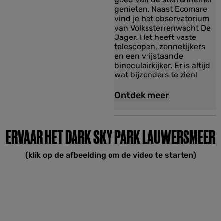
r
genieten. Naast Ecomare
r
vind je het observatorium
e
van Volkssterrenwacht De
n
Jager. Het heeft vaste
k
telescopen, zonnekijkers
i
en een vrijstaande
j
binoculairkijker. Er is altijd
k
wat bijzonders te zien!
e
n
Ontdek meer
o
p
T
e
ERVAAR HET DARK SKY PARK LAUWERSMEER
x
e
(klik op de afbeelding om de video te starten)
l