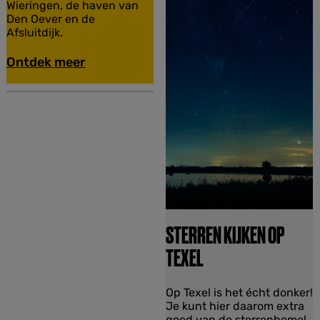
v
Wieringen, de haven van
e
i
Den Oever en de
t
n
Afsluitdijk.
W
g
a
s
Ontdek meer
d
p
u
n
t
STERREN KIJKEN OP
TEXEL
S
Op Texel is het écht donker!
t
Je kunt hier daarom extra
e
goed van de sterrenhemel