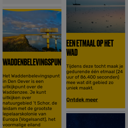
E
e
i
n
l
a
n
d
m
u
EEN ETMAAL OP HET
s
WAD
e
u
WADDENBELEVINGSPUNT
m
E
Tijdens deze tocht maak je
J
e
gedurende één etmaal (24
a
W
Het Waddenbelevingspunt
n
uur of 86.400 seconden)
n
a
in Den Oever is een
e
mee wat dit gebied zo
L
d
uitkijkpunt over de
t
uniek maakt.
o
d
Waddenzee. Je kunt
m
n
e
uitkijken over
a
Ontdek meer
t
n
natuurgebied ’t Schor, de
a
b
leidam met de grootste
l
e
lepelaarskolonie van
o
l
Europa (Vogelsandt), het
p
e
voormalige eiland
h