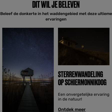
DIT WIL JE BELEVEN
Beleef de donkerte in het waddengebied met deze ultieme
ervaringen
STERRENWANDELING
OP SCHIERMONNIKOOG
S
Een onvergetelijke ervaring
t
in de natuur!
e
r
Ontdek meer