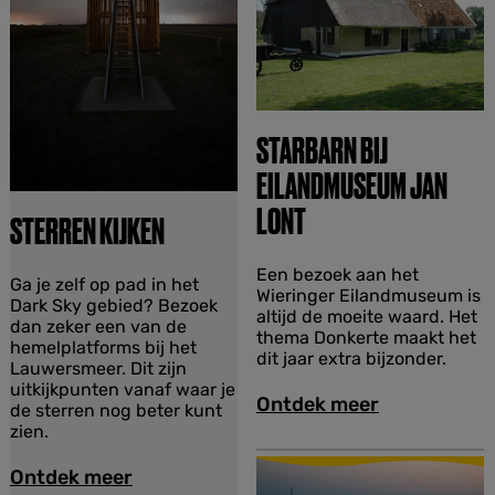
i
e
k
n
o
o
g
STARBARN BIJ
EILANDMUSEUM JAN
LONT
STERREN KIJKEN
S
Een bezoek aan het
S
Ga je zelf op pad in het
t
Wieringer Eilandmuseum is
t
Dark Sky gebied? Bezoek
a
altijd de moeite waard. Het
e
dan zeker een van de
r
thema Donkerte maakt het
r
hemelplatforms bij het
b
dit jaar extra bijzonder.
r
Lauwersmeer. Dit zijn
a
e
uitkijkpunten vanaf waar je
r
Ontdek meer
n
de sterren nog beter kunt
n
k
zien.
b
i
i
j
Ontdek meer
j
k