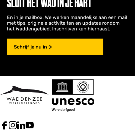
SLUIT HET WAD IN JE HART
En in je mailbox. We werken maandelijks aan een mail
met tips, originele activiteiten en updates rondom
het Waddengebied. Inschrijven kan hiernaast.
Schrijf je nu in
F
I
L
Y
a
n
i
o