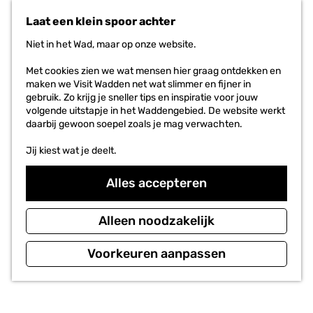
Waddengebied
a
r
Laat een klein spoor achter
a
i
Duurzaam feesten
r
e
Niet in het Wad, maar op onze website.
d
Lees het verhaal
t
e
e
Met cookies zien we wat mensen hier graag ontdekken en
h
n
maken we Visit Wadden net wat slimmer en fijner in
o
WAAR GA
JE HEEN
gebruik. Zo krijg je sneller tips en inspiratie voor jouw
m
volgende uitstapje in het Waddengebied. De website werkt
e
PLAN JE
BEZOEK
daarbij gewoon soepel zoals je mag verwachten.
p
a
Jij kiest wat je deelt.
Voor ondernemers
g
e
Alles accepteren
Alleen noodzakelijk
Voorkeuren aanpassen