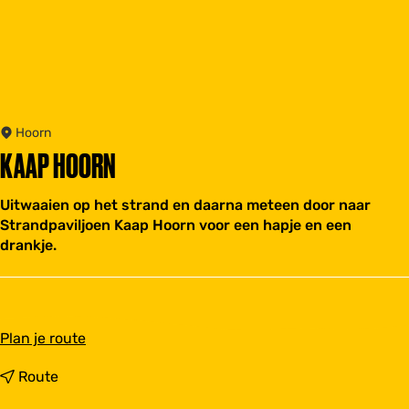
Hoorn
KAAP HOORN
Uitwaaien op het strand en daarna meteen door naar
Strandpaviljoen Kaap Hoorn voor een hapje en een
drankje.
n
Plan je route
a
a
n
Route
r
a
K