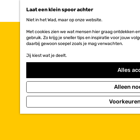
n
Laat een klein spoor achter
a
a
Niet in het Wad, maar op onze website.
r
d
Met cookies zien we wat mensen hier graag ontdekken en 
e
gebruik. Zo krijg je sneller tips en inspiratie voor jouw 
h
daarbij gewoon soepel zoals je mag verwachten.
o
m
Jij kiest wat je deelt.
e
p
Alles ac
a
g
e
Alleen no
Voorkeuren