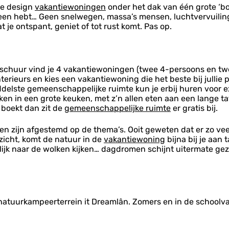
ge design
vakantiewoningen
onder het dak van één grote ‘boe
e heen hebt… Geen snelwegen, massa’s mensen, luchtvervuili
 je ontspant, geniet of tot rust komt. Pas op.
enschuur vind je 4 vakantiewoningen (twee 4-persoons en t
terieurs en kies een vakantiewoning die het beste bij jullie p
middelste gemeenschappelijke ruimte kun je erbij huren voor 
en in een grote keuken, met z’n allen eten aan een lange taf
r boekt dan zit de
gemeenschappelijke ruimte
er gratis bij.
en zijn afgestemd op de thema’s. Ooit geweten dat er zo vee
icht, komt de natuur in de
vakantiewoning
bijna bij je aan 
ijk naar de wolken kijken… dagdromen schijnt uitermate gezon
 natuurkampeerterrein it Dreamlân. Zomers en in de schoolv