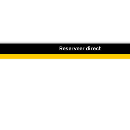
Reserveer direct
t tips, originele activiteiten en updates rondom het Wadden