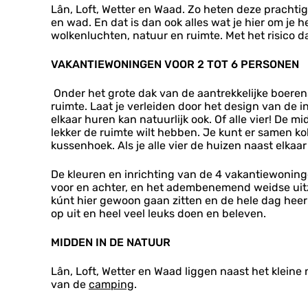
n
n
n
Lân, Loft, Wetter en Waad. Zo heten deze prachti
l
w
t
t
i
en wad. En dat is dan ook alles wat je hier om j
â
o
i
i
n
wolkenluchten, natuur en ruimte. Met het risico dat
n
n
e
e
g
v
i
w
w
e
a
n
VAKANTIEWONINGEN VOOR 2 TOT 6 PERSONEN
o
o
n
k
g
n
n
a
e
i
Onder het grote dak van de aantrekkelijke boer
i
n
n
n
ruimte. Laat je verleiden door het design van de in
n
t
g
elkaar huren kan natuurlijk ook. Of alle vier! De 
g
i
e
lekker de ruimte wilt hebben. Je kunt er samen kok
e
e
n
kussenhoek. Als je alle vier de huizen naast elkaa
n
w
o
De kleuren en inrichting van de 4 vakantiewoning
n
voor en achter, en het adembenemend weidse uitz
i
kúnt hier gewoon gaan zitten en de hele dag heerl
n
op uit en heel veel leuks doen en beleven.
g
e
MIDDEN IN DE NATUUR
n
Lân, Loft, Wetter en Waad liggen naast het kleine
van de
camping
.