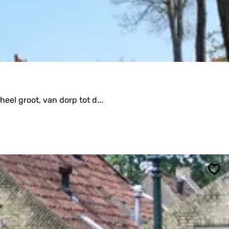
eel groot, van dorp tot d...
Ops