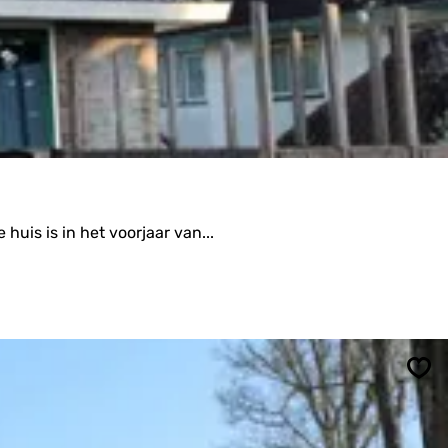
uis is in het voorjaar van...
Ops