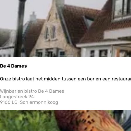
h
e
l
p
De 4 Dames
D
Onze bistro laat het midden tussen een bar en een restaur
e
4
Wijnbar en bistro De 4 Dames
D
Langestreek 94
a
9166 LG
Schiermonnikoog
m
e
s