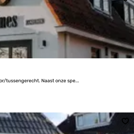
Ops
or/tussengerecht. Naast onze spe...
Ops