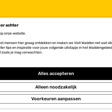
oor achter
 op onze website.
COMMODATIES IN HET WADDENGEB
at mensen hier graag ontdekken en maken we Visit Wadden net wat slim
neller tips en inspiratie voor jouw volgende uitstapje in het Waddengebi
l zoals je mag verwachten.
rblijft óf langs de kust van Noord-Holland, Friesland of Gro
ings, Bed & Breakfasts en vakantiehuizen. Hier vind je het
Alles accepteren
overgetelijk verblijf op de Wadden. Voel je vrij!
Alleen noodzakelijk
Voorkeuren aanpassen