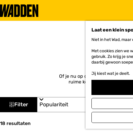
G
a
Laat een klein sp
n
a
Niet in het Wad, maar
a
r
AC
Met cookies zien we w
d
gebruik. Zo krijg je s
e
daarbij gewoon soepe
h
o
Jij kiest wat je deelt.
m
Of je nu op de Waddeneilanden ve
e
ruime keuze aan hotels, camp
p
a
W
g
S
Filter
e
o
a
r
t
t
S
e
18 resultaten
z
o
e
r