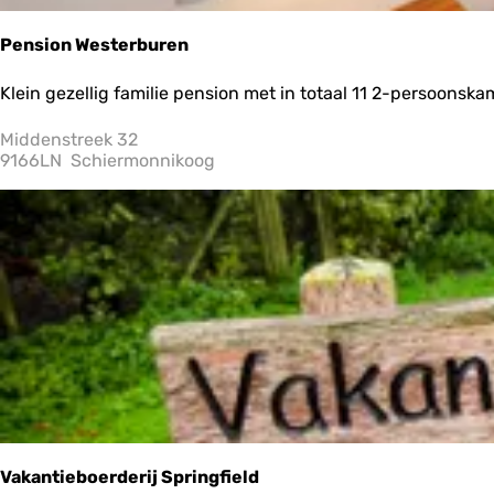
Pension Westerburen
P
Klein gezellig familie pension met in totaal 11 2-persoonskam
e
n
Middenstreek 32
s
9166LN
Schiermonnikoog
i
o
n
W
e
s
t
e
r
b
u
r
e
n
Vakantieboerderij Springfield