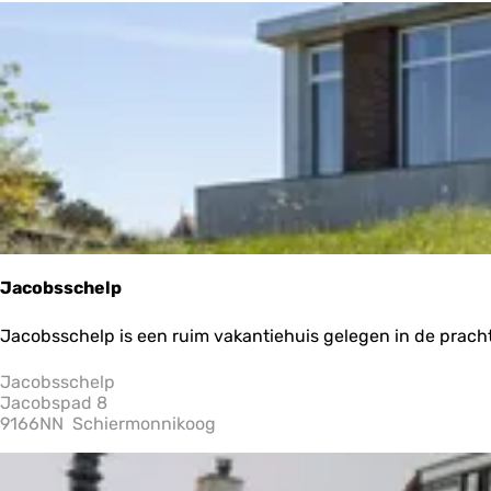
o
r
t
o
e
e
p
k
e
:
r
j
o
e
p
:
Jacobsschelp
J
Jacobsschelp is een ruim vakantiehuis gelegen in de prac
a
c
Jacobsschelp
o
Jacobspad 8
b
9166NN
Schiermonnikoog
s
s
c