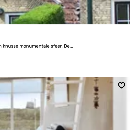
n knusse monumentale sfeer. De...
Ops