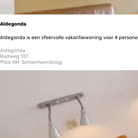
Aldegonda
A
Aldegonda is een sfeervolle vakantiewoning voor 4 personen, 
l
d
Aldegonda
e
Badweg 137
g
9166 NH
Schiermonnikoog
o
n
d
a