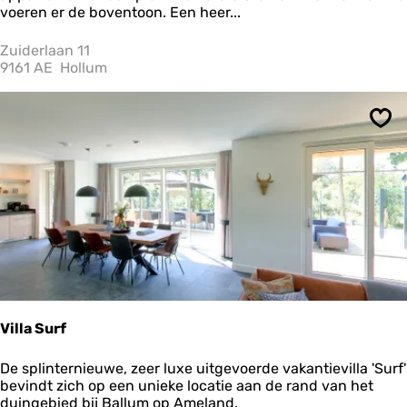
p
voeren er de boventoon. Een heer...
a
r
Zuiderlaan 11
t
9161 AE
Hollum
e
m
e
Ops
n
t
d
e
e
e
r
s
t
e
s
t
Villa Surf
u
i
V
De splinternieuwe, zeer luxe uitgevoerde vakantievilla 'Surf'
v
i
bevindt zich op een unieke locatie aan de rand van het
e
l
duingebied bij Ballum op Ameland.