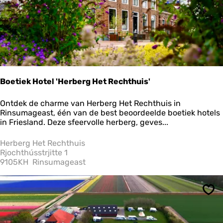
o
o
m
h
o
e
v
e
Boetiek Hotel 'Herberg Het Rechthuis'
B
Ontdek de charme van Herberg Het Rechthuis in
o
Rinsumageast, één van de best beoordeelde boetiek hotels
e
in Friesland. Deze sfeervolle herberg, geves...
t
i
Herberg Het Rechthuis
e
Rjochthússtrjitte 1
k
9105KH
Rinsumageast
H
o
t
Ops
e
l
'