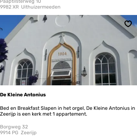
Paaptilsterweg 10
g
9982 XR
Uithuizermeeden
o
H
o
Ops
t
e
l
De Kleine Antonius
D
Bed en Breakfast Slapen in het orgel, De Kleine Antonius in
e
Zeerijp is een kerk met 1 appartement.
K
l
Borgweg 32
e
9914 PG
Zeerijp
i