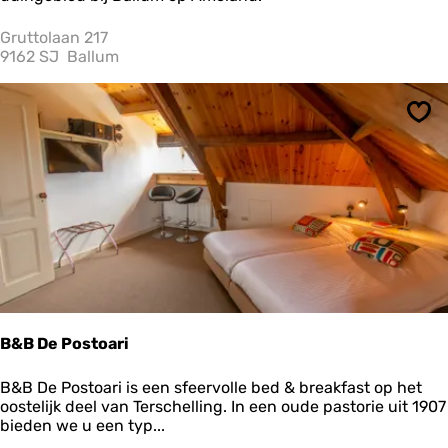
r
l
i
a
Gruttolaan 217
n
S
9162 SJ
Ballum
H
u
o
r
l
f
l
Ops
u
m
B&B De Postoari
B
B&B De Postoari is een sfeervolle bed & breakfast op het
&
oostelijk deel van Terschelling. In een oude pastorie uit 1907
B
bieden we u een typ...
D