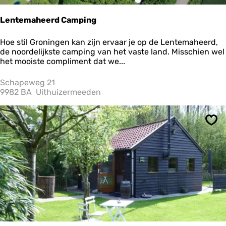
Lentemaheerd Camping
L
Hoe stil Groningen kan zijn ervaar je op de Lentemaheerd,
e
de noordelijkste camping van het vaste land. Misschien wel
n
het mooiste compliment dat we...
t
e
Schapeweg 21
m
9982 BA
Uithuizermeeden
a
h
e
Ops
e
r
d
C
a
m
p
i
n
g