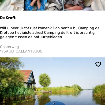
u
s
e
De Kroft
D
Wilt u heerlijk tot rust komen? Dan bent u bij Camping de
e
Kroft op het juiste adres! Camping de Kroft is prachtig
K
gelegen tussen de natuurgebieden...
r
o
Oosterweg 1
f
1759 JB
CALLANTSOOG
t
Ops