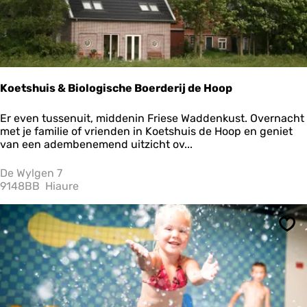
Koetshuis & Biologische Boerderij de Hoop
K
Er even tussenuit, middenin Friese Waddenkust. Overnacht
o
met je familie of vrienden in Koetshuis de Hoop en geniet
e
van een adembenemend uitzicht ov...
t
s
De Wylgen 7
h
9148BB
Hiaure
u
i
s
Ops
&
B
i
o
l
o