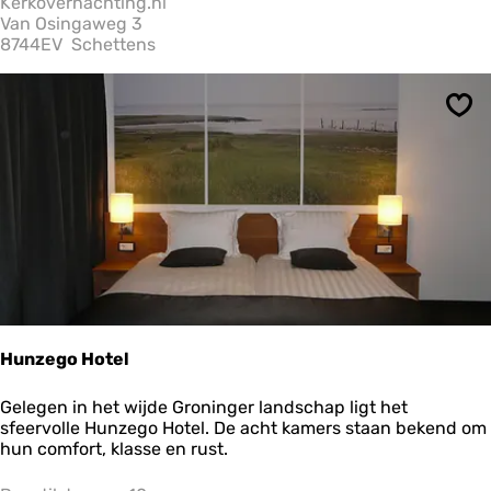
Kerkovernachting.nl
v
Van Osingaweg 3
e
8744EV
Schettens
r
n
a
Ops
c
h
t
i
n
g
S
c
h
e
t
t
Hunzego Hotel
e
n
H
Gelegen in het wijde Groninger landschap ligt het
s
u
sfeervolle Hunzego Hotel. De acht kamers staan bekend om
n
hun comfort, klasse en rust.
z
e