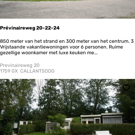
n
V
a
a
r
Prévinaireweg 20-22-24
w
a
P
850 meter van het strand en 300 meter van het centrum. 3
t
r
Vrijstaande vakantiewoningen voor 6 personen. Ruime
e
é
gezellige woonkamer met luxe keuken me...
r
v
i
Previnaireweg 20
n
1759 GX
CALLANTSOOG
a
i
r
Ops
e
w
e
g
2
0
-
2