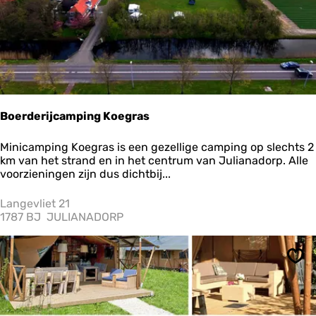
H
e
r
b
e
r
g
H
e
Boerderijcamping Koegras
t
R
B
Minicamping Koegras is een gezellige camping op slechts 2
e
o
km van het strand en in het centrum van Julianadorp. Alle
c
e
voorzieningen zijn dus dichtbij...
h
r
t
d
Langevliet 21
h
e
1787 BJ
JULIANADORP
u
r
i
i
s
j
'
Ops
c
a
m
p