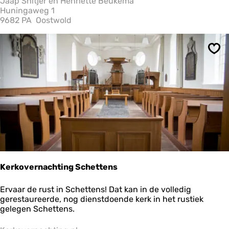
Jaap Snitjer en Henriette Beukema
o
Huningaweg 1
u
9682 PA
Oostwold
k
B
e
Ops
d
a
n
d
B
r
e
a
k
f
a
s
Kerkovernachting Schettens
t
K
Ervaar de rust in Schettens! Dat kan in de volledig
e
gerestaureerde, nog dienstdoende kerk in het rustiek
r
gelegen Schettens.
k
o