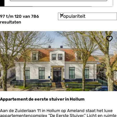
o
a
r
t
t
S
e
97 t/m 120 van 786
z
o
e
resultaten
o
r
r
t
o
e
e
p
k
e
:
Ops
r
j
o
e
p
:
Appartement de eerste stuiver in Hollum
A
Aan de Zuiderlaan 11 in Hollum op Ameland staat het luxe
p
appartementencomplex “De Eerste Stuiver.” Licht en ruimte