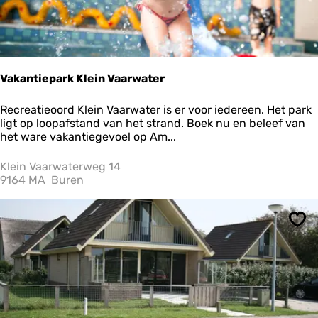
g
i
s
c
h
e
Vakantiepark Klein Vaarwater
B
o
V
Recreatieoord Klein Vaarwater is er voor iedereen. Het park
e
a
ligt op loopafstand van het strand. Boek nu en beleef van
r
k
het ware vakantiegevoel op Am...
d
a
e
n
Klein Vaarwaterweg 14
r
t
9164 MA
Buren
i
i
j
e
d
p
e
Ops
a
H
r
o
k
o
K
p
l
e
i