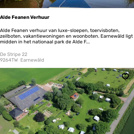
Alde Feanen Verhuur
A
Alde Feanen verhuur van luxe-sloepen, toervisboten,
l
zeilboten, vakantiewoningen en woonboten. Earnewâld ligt
d
midden in het nationaal park de Alde F...
e
F
De Stripe 22
e
9264TW
Earnewâld
a
n
e
Ops
n
V
e
r
h
u
u
r