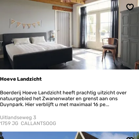
h
t
Ops
m
u
s
e
u
m
H
e
t
H
o
o
Hoeve Landzicht
g
e
H
Boerderij Hoeve Landzicht heeft prachtig uitzicht over
l
o
natuurgebied het Zwanenwater en grenst aan ons
a
e
Duynpark. Hier verblijft u met maximaal 16 pe...
n
v
d
e
Uitlandseweg 3
L
1759 JG
CALLANTSOOG
a
n