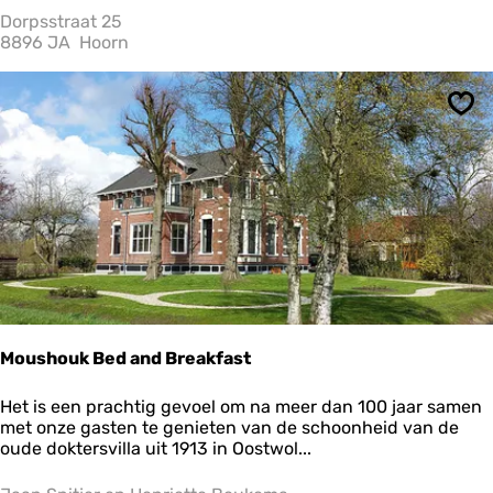
e
Dorpsstraat 25
P
8896 JA
Hoorn
o
s
t
Ops
o
a
r
i
Moushouk Bed and Breakfast
M
Het is een prachtig gevoel om na meer dan 100 jaar samen
o
met onze gasten te genieten van de schoonheid van de
u
oude doktersvilla uit 1913 in Oostwol...
s
h