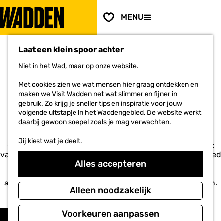
PLAN JE
BEZOEK
F
MENU
a
Voor ondernemers
G
v
a
o
Laat een klein spoor achter
n
r
a
i
Niet in het Wad, maar op onze website.
a
e
r
ACCOMMODATIES IN HET
t
Met cookies zien we wat mensen hier graag ontdekken en
d
e
maken we Visit Wadden net wat slimmer en fijner in
e
WADDENGEBIED
n
gebruik. Zo krijg je sneller tips en inspiratie voor jouw
h
volgende uitstapje in het Waddengebied. De website werkt
o
daarbij gewoon soepel zoals je mag verwachten.
m
e
Jij kiest wat je deelt.
p
Of je nu op de Waddeneilanden verblijft óf langs de kust
a
van Noord-Holland, Friesland of Groningen. Het hele gebied
Alles accepteren
g
heeft een ruime keuze aan hotels, campings, Bed &
e
Breakfasts en vakantiehuizen. Hier vind je het gehele
aanbod. Boek snel een overgetelijk verblijf op de Wadden.
Alleen noodzakelijk
Voel je vrij!
W
S
Voorkeuren aanpassen
Filter