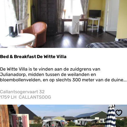
0
Bed & Breakfast De Witte Villa
B
De Witte Villa is te vinden aan de zuidgrens van
e
Julianadorp, midden tussen de weilanden en
d
bloembollenvelden, en op slechts 300 meter van de duine...
&
B
Callantsogervaart 32
r
1759 LH
CALLANTSOOG
e
a
k
Ops
f
a