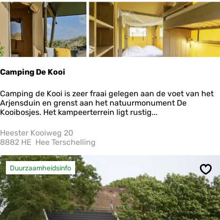
i
n
g
K
o
e
g
r
Camping De Kooi
a
s
C
Camping de Kooi is zeer fraai gelegen aan de voet van het
a
Arjensduin en grenst aan het natuurmonument De
m
Kooibosjes. Het kampeerterrein ligt rustig...
p
i
Heester Kooiweg 20
n
8882 HE
Hee Terschelling
g
D
e
Duurzaamheidsinfo
Ops
K
o
o
i