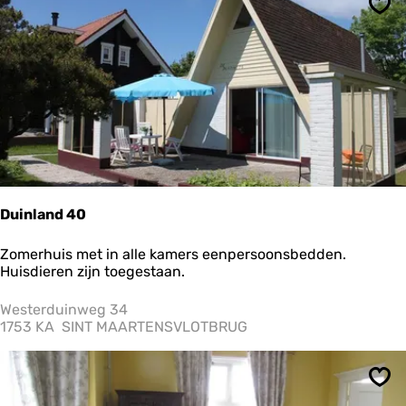
d
Ops
z
i
c
h
t
Duinland 40
D
Zomerhuis met in alle kamers eenpersoonsbedden.
u
Huisdieren zijn toegestaan.
i
n
Westerduinweg 34
l
1753 KA
SINT MAARTENSVLOTBRUG
a
n
d
Ops
4