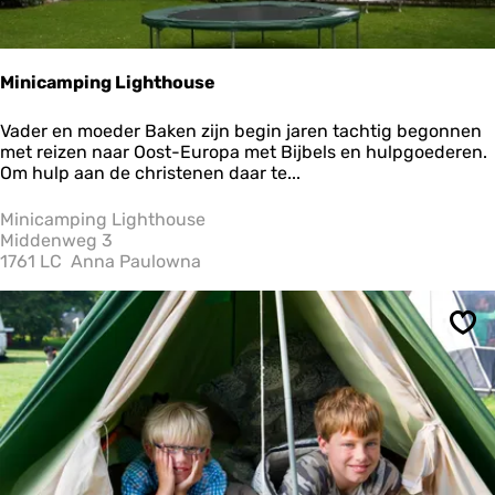
2
-
2
4
Minicamping Lighthouse
M
Vader en moeder Baken zijn begin jaren tachtig begonnen
i
met reizen naar Oost-Europa met Bijbels en hulpgoederen.
n
Om hulp aan de christenen daar te...
i
c
Minicamping Lighthouse
a
Middenweg 3
m
1761 LC
Anna Paulowna
p
i
n
Ops
g
L
i
g
h
t
h
o