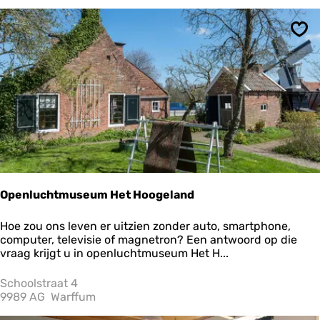
n
e
Ops
A
n
t
o
n
i
u
s
Openluchtmuseum Het Hoogeland
O
Hoe zou ons leven er uitzien zonder auto, smartphone,
p
computer, televisie of magnetron? Een antwoord op die
e
vraag krijgt u in openluchtmuseum Het H...
n
l
Schoolstraat 4
u
9989 AG
Warffum
c