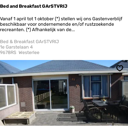
Bed and Breakfast GArSTVRIJ
B
Vanaf 1 april tot 1 oktober (*) stellen wij ons Gastenverblijf
e
beschikbaar voor ondernemende en/of rustzoekende
d
recreanten. (*) Afhankelijk van de...
a
n
Bed & Breakfast GArSTVRIJ
d
1e Garstelaan 4
B
9678RS
Westerlee
r
e
a
Ops
k
f
a
s
t
G
A
r
S
T
V