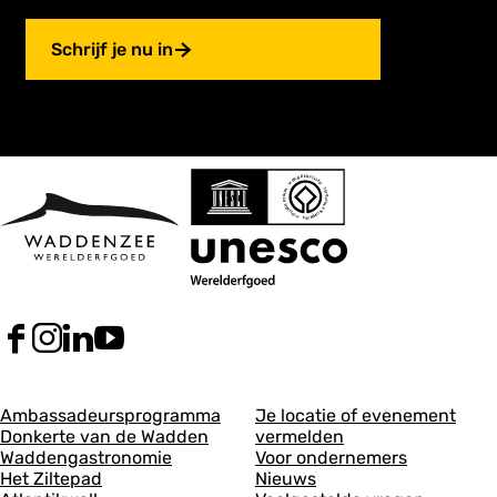
Schrijf je nu in
F
I
L
Y
a
n
i
o
c
s
n
u
A
A
e
t
k
T
Ambassadeursprogramma
Je locatie of evenement
b
a
e
u
Donkerte van de Wadden
vermelden
l
l
o
g
d
b
Waddengastronomie
Voor ondernemers
g
g
o
r
I
e
Het Ziltepad
Nieuws
k
a
n
V