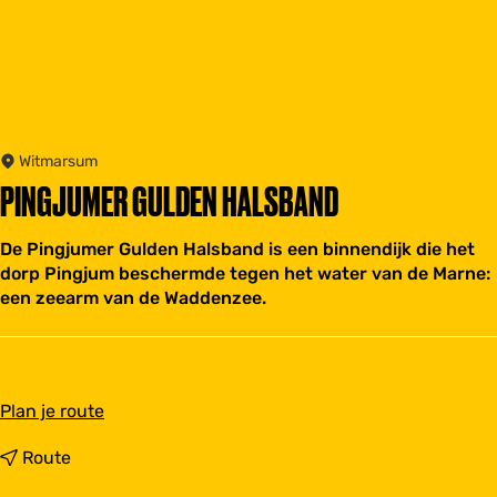
Witmarsum
PINGJUMER GULDEN HALSBAND
De Pingjumer Gulden Halsband is een binnendijk die het
dorp Pingjum beschermde tegen het water van de Marne:
een zeearm van de Waddenzee.
n
Plan je route
a
a
n
Route
r
a
P