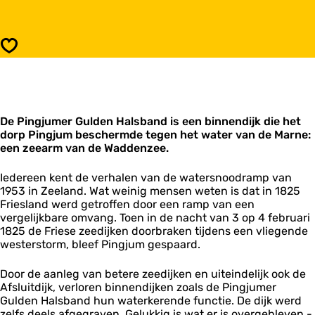
a
i
r
n
P
g
i
Opslaan
j
n
u
g
m
j
e
u
r
m
G
De Pingjumer Gulden Halsband is een binnendijk die het
e
u
dorp Pingjum beschermde tegen het water van de Marne:
r
l
een zeearm van de Waddenzee.
G
d
u
e
l
Iedereen kent de verhalen van de watersnoodramp van
n
d
1953 in Zeeland. Wat weinig mensen weten is dat in 1825
H
e
Friesland werd getroffen door een ramp van een
a
n
vergelijkbare omvang. Toen in de nacht van 3 op 4 februari
l
H
1825 de Friese zeedijken doorbraken tijdens een vliegende
s
a
westerstorm, bleef Pingjum gespaard.
b
l
a
s
Door de aanleg van betere zeedijken en uiteindelijk ook de
n
b
Afsluitdijk, verloren binnendijken zoals de Pingjumer
d
a
Gulden Halsband hun waterkerende functie. De dijk werd
n
zelfs deels afgegraven. Gelukkig is wat er is overgebleven -