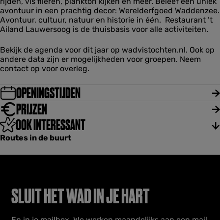
o
rijden, vis fileren, plankton kijken en meer. Beleef een uniek
c
s
o
o
p
avontuur in een prachtig decor: Werelderfgoed Waddenzee.
h
h
r
r
s
Avontuur, cultuur, natuur en historie in één. Restaurant ’t
t
o
k
k
'
Ailand Lauwersoog is de thuisbasis voor alle activiteiten.
e
p
s
s
t
n
s
h
h
A
e
'
Bekijk de agenda voor dit jaar op wadvistochten.nl. Ook op
o
o
i
n
t
andere data zijn er mogelijkheden voor groepen. Neem
p
p
l
w
A
contact op voor overleg.
s
s
a
o
i
'
'
n
r
l
t
OPENINGSTIJDEN
t
d
k
a
A
A
s
n
PRIJZEN
i
i
h
d
l
l
OOK INTERESSANT
o
a
a
p
n
Routes in de buurt
n
s
d
d
'
t
A
i
l
SLUIT HET WAD IN JE HART
a
n
d
En in je mailbox. We werken maandelijks aan een mail