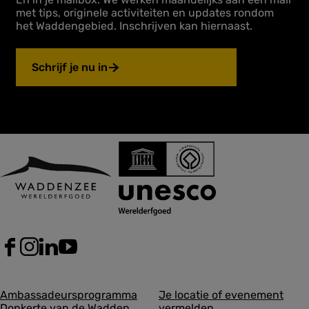
met tips, originele activiteiten en updates rondom
het Waddengebied. Inschrijven kan hiernaast.
Schrijf je nu in
F
I
L
Y
a
n
i
o
c
s
n
u
A
A
e
t
k
T
Ambassadeursprogramma
Je locatie of evenement
b
a
e
u
Donkerte van de Wadden
vermelden