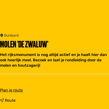
Burdaard
MOLEN 'DE ZWALUW'
Het rijksmonument is nog altijd actief en je haalt hier dan
ook heerlijk meel. Bezoek en laat je rondleiding door de
molen en houtzagerij!
n
Plan je route
a
a
n
Route
r
a
M