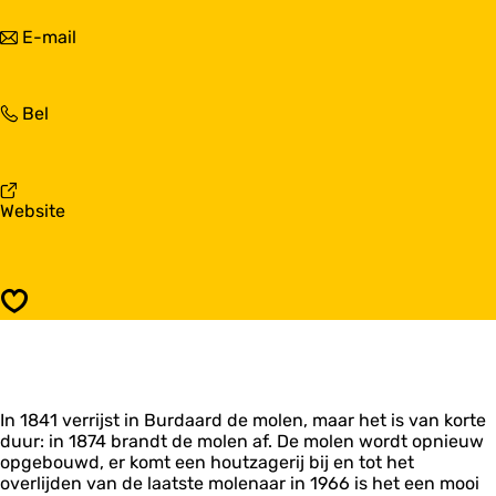
a
o
r
n
E-mail
l
M
a
e
o
a
n
l
r
'
e
M
Bel
M
D
n
o
o
e
'
l
l
Z
D
e
e
w
e
n
n
a
v
Website
Z
'
'
l
a
w
D
D
u
n
a
e
e
w
M
l
Z
Z
'
o
u
w
Opslaan
w
l
w
a
a
e
'
l
l
n
u
u
'
w
w
D
'
'
In 1841 verrijst in Burdaard de molen, maar het is van korte
e
duur: in 1874 brandt de molen af. De molen wordt opnieuw
Z
opgebouwd, er komt een houtzagerij bij en tot het
w
overlijden van de laatste molenaar in 1966 is het een mooi
a