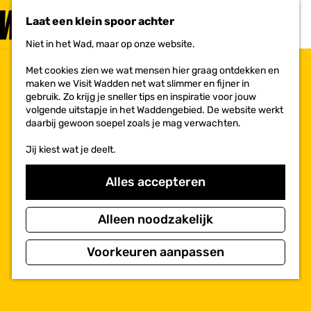
PLAN JE
BEZOEK
Laat een klein spoor achter
F
MENU
a
Niet in het Wad, maar op onze website.
Voor ondernemers
G
v
a
o
Met cookies zien we wat mensen hier graag ontdekken en
n
r
maken we Visit Wadden net wat slimmer en fijner in
a
i
gebruik. Zo krijg je sneller tips en inspiratie voor jouw
a
e
volgende uitstapje in het Waddengebied. De website werkt
r
t
daarbij gewoon soepel zoals je mag verwachten.
d
e
e
n
Jij kiest wat je deelt.
h
o
m
Alles accepteren
e
p
a
Alleen noodzakelijk
g
e
Voorkeuren aanpassen