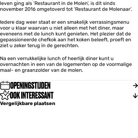
a
leven ging als ‘Restaurant in de Molen’, is dit sinds
D
a
a
november 2016 omgetoverd tot ‘Restaurant de Molenaar’.
e
r
r
M
o
Iedere dag weer staat er een smakelijk verrassingsmenu
l
voor u klaar waarvan u niet alleen met het diner, maar
e
eveneens met de lunch kunt genieten. Het plezier dat de
n
gepassioneerde chefkok aan het koken beleeft, proeft en
a
ziet u zeker terug in de gerechten.
a
r
Na een verrukkelijke lunch of heerlijk diner kunt u
overnachten in een van de logementen op de voormalige
maal- en graanzolder van de molen.
OPENINGSTIJDEN
OOK INTERESSANT
Vergelijkbare plaatsen