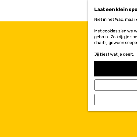
n
Laat een klein sp
a
a
Niet in het Wad, maar
r
d
Met cookies zien we w
e
gebruik. Zo krijg je s
h
daarbij gewoon soepe
o
m
Jij kiest wat je deelt.
e
p
a
g
e