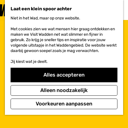
PLAN JE
BEZOEK
Laat een klein spoor achter
F
MENU
a
Niet in het Wad, maar op onze website.
Voor ondernemers
G
v
a
o
Met cookies zien we wat mensen hier graag ontdekken en
n
r
maken we Visit Wadden net wat slimmer en fijner in
a
i
gebruik. Zo krijg je sneller tips en inspiratie voor jouw
a
e
volgende uitstapje in het Waddengebied. De website werkt
r
t
daarbij gewoon soepel zoals je mag verwachten.
d
e
e
n
Jij kiest wat je deelt.
h
o
m
Alles accepteren
e
p
a
Alleen noodzakelijk
g
e
Voorkeuren aanpassen