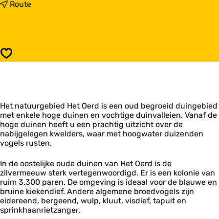
a
n
Route
r
a
'
a
t
r
O
'
e
t
Opslaan
r
O
d
e
r
d
Het natuurgebied Het Oerd is een oud begroeid duingebied
met enkele hoge duinen en vochtige duinvalleien. Vanaf de
hoge duinen heeft u een prachtig uitzicht over de
nabijgelegen kwelders, waar met hoogwater duizenden
vogels rusten.
In de oostelijke oude duinen van Het Oerd is de
zilvermeeuw sterk vertegenwoordigd. Er is een kolonie van
ruim 3.300 paren. De omgeving is ideaal voor de blauwe en
bruine kiekendief. Andere algemene broedvogels zijn
eidereend, bergeend, wulp, kluut, visdief, tapuit en
sprinkhaanrietzanger.