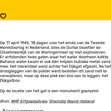
a
i
r
j
D
k
i
Opslaan
g
j
a
k
t
g
1
a
7
t
a
Op 17 april 1945, 18 dagen voor het einde van de Tweede
1
p
Wereldoorlog in Nederland, blies de Duitse bezetter de
7
r
IJsselmeerdijk van de Wieringermeer op met explosieven.
a
i
Er ontstonden twee gaten waar het water doorheen kolkte.
p
l
Behalve water kwam er ook één miljoen kubieke meter zand
r
1
mee. Het merendeel werd achter het Dijkgat afgezet. Na het
i
9
droogleggen van de polder werd besloten dit zand niet te
l
4
verwijderen, maar op deze plek een bos aan te leggen, het
1
5
Dijkgatbos.
9
4
5
Op de locatie van het gat is een monument geplaatst.
Bron:
NMF Erfgoedadvies
;
Oneindig Noord-Holland