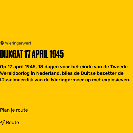
Wieringerwerf
DIJKGAT 17 APRIL 1945
Op 17 april 1945, 18 dagen voor het einde van de Tweede
Wereldoorlog in Nederland, blies de Duitse bezetter de
IJsselmeerdijk van de Wieringermeer op met explosieven.
n
Plan je route
a
a
n
Route
r
a
D