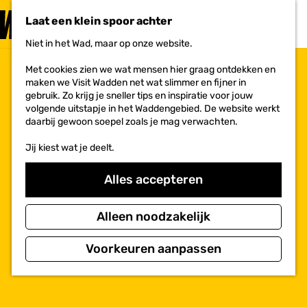
PLAN JE
BEZOEK
Laat een klein spoor achter
F
MENU
a
Niet in het Wad, maar op onze website.
Voor ondernemers
G
v
a
o
Met cookies zien we wat mensen hier graag ontdekken en
n
r
maken we Visit Wadden net wat slimmer en fijner in
a
i
gebruik. Zo krijg je sneller tips en inspiratie voor jouw
a
e
volgende uitstapje in het Waddengebied. De website werkt
r
t
daarbij gewoon soepel zoals je mag verwachten.
d
e
e
n
Jij kiest wat je deelt.
h
o
m
Alles accepteren
e
p
a
Alleen noodzakelijk
g
e
Voorkeuren aanpassen