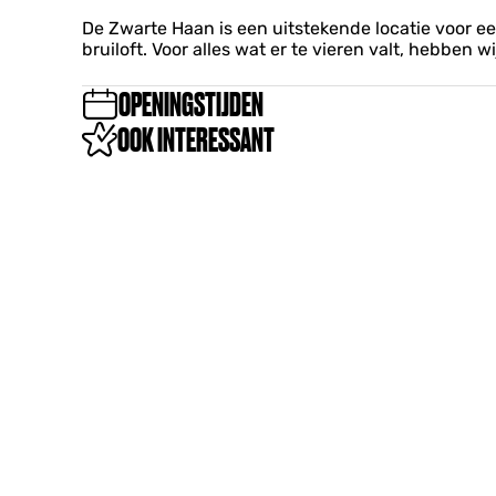
n
n
a
t
t
t
a
De Zwarte Haan is een uitstekende locatie voor een
e
e
d
n
bruiloft. Voor alles wat er te vieren valt, hebben 
H
H
e
a
a
Z
a
OPENINGSTIJDEN
a
w
n
n
a
OOK INTERESSANT
r
t
e
H
a
a
n