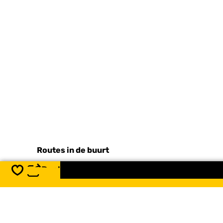
Routes in de buurt
Deel
Opslaan