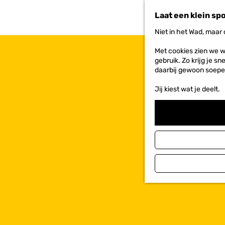
n
Laat een klein sp
a
a
Niet in het Wad, maar
r
d
Met cookies zien we w
e
gebruik. Zo krijg je s
h
daarbij gewoon soepe
o
m
Jij kiest wat je deelt.
e
p
a
g
e