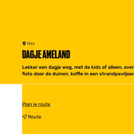
Nes
DAGJE AMELAND
Lekker een dagje weg, met de kids of alleen, ove
fiets door de duinen, koffie in een strandpaviljoe
n
Plan je route
a
a
n
Route
r
a
D
a
a
r