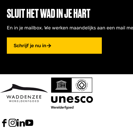
SLUIT HET WAD IN JE HART
En in je mailbox. We werken maandelijks aan een mail me
Schrijf je nu in
F
I
L
Y
a
n
i
o