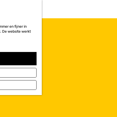
r
i
e
t
e
mer en fijner in
n
ed. De website werkt