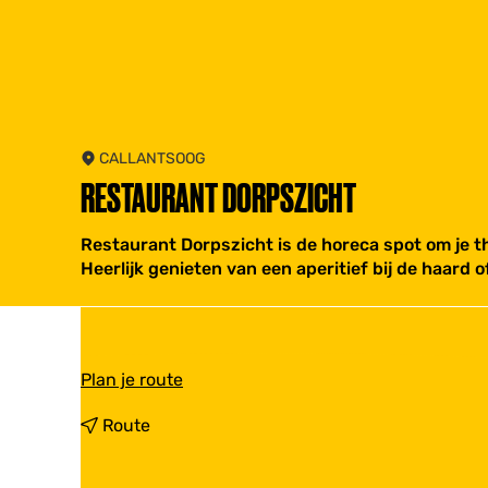
CALLANTSOOG
RESTAURANT DORPSZICHT
Restaurant Dorpszicht is de horeca spot om je th
Heerlijk genieten van een aperitief bij de haard o
n
Plan je route
a
a
n
Route
r
a
R
a
e
r