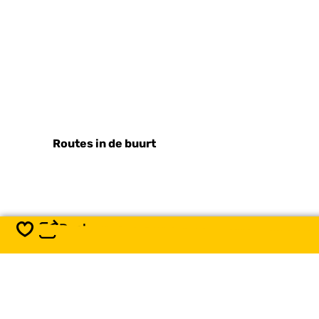
Routes in de buurt
Deel
Opslaan